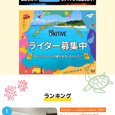
ランキング
地域,暮らし,本島南部,沖縄移住,那覇市