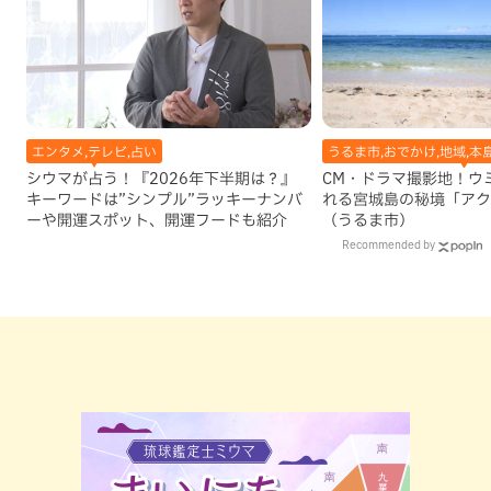
エンタメ,テレビ,占い
うるま市,おでかけ,地域,本
シウマが占う！『2026年下半期は？』
CM・ドラマ撮影地！ウ
キーワードは”シンプル”ラッキーナンバ
れる宮城島の秘境「アク
ーや開運スポット、開運フードも紹介
（うるま市）
Recommended by