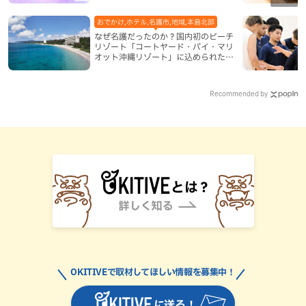
おでかけ,ホテル,名護市,地域,本島北部
なぜ名護だったのか？国内初のビーチ
リゾート「コートヤード・バイ・マリ
オット沖縄リゾート」に込められた想
い
Recommended by
OKITIVEで取材してほしい情報を募集中！
に送る！