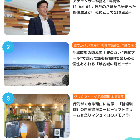
アナウンサーが語る”沖縄移
住”Vol.01：偶然のご縁から始まった
移住生活が、私にとって120点満点
になった理由
おでかけ,八重瀬町,地域,本島南部,沖縄の海,自
沖縄南部の隠れ家！波のない“天然プ
ール”で遊んで熱帯魚観察も楽しめる
個性あふれる「玻名城の郷ビーチ」
（八重瀬町）
グルメ,スイーツ,八重瀬町,本島南部
行列ができる理由に納得！「新垣珈
琲」の自家焙煎コーヒーソフトクリ
ーム＆炙りマシュマロのスモアラテ
が絶品（八重瀬町）