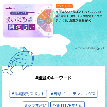
エンタメ,占い
今日の占い・開運アドバイス 2026
年8月5日（水）【琉球鑑定士ミウマ
まいにち九星気学開運占い】
Recommended by
#話題のキーワード
#沖縄観光スポット
#琉球ゴールデンキングス
#シウマ占い
#OKITIVEまとめ