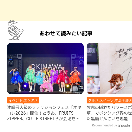
あわせて読みたい記事
イベント,エンタメ
グルメ,スイーツ,本島南部,
沖縄最大級のファッションフェス「オキ
牧志の隠れたパワースポ
コレ2026」開催！とうあ、FRUITS
草」でボクシング界の世
ZIPPER、CUTIE STREETらが会場を魅
た黒糖ぜんざいを堪能！
了
手作りケーキも要チェッ
Recommended by