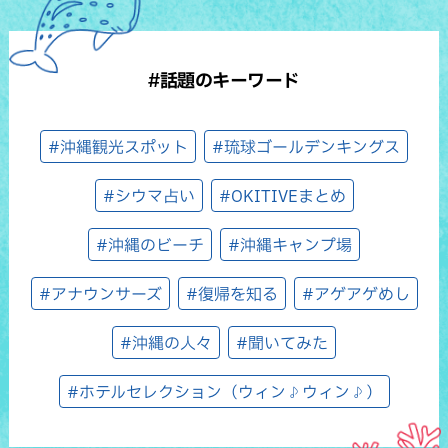
#話題のキーワード
#沖縄観光スポット
#琉球ゴールデンキングス
#シウマ占い
#OKITIVEまとめ
#沖縄のビーチ
#沖縄キャンプ場
#アナウンサーズ
#復帰を知る
#アゲアゲめし
#沖縄の人々
#聞いてみた
#ホテルセレクション（ウィン♪ウィン♪）