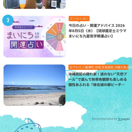
エンタメ,占い
今日の占い・開運アドバイス 2026
年8月5日（水）【琉球鑑定士ミウマ
まいにち九星気学開運占い】
おでかけ,八重瀬町,地域,本島南部,沖縄の海,自
沖縄南部の隠れ家！波のない“天然プ
ール”で遊んで熱帯魚観察も楽しめる
個性あふれる「玻名城の郷ビーチ」
（八重瀬町）
Recommended by