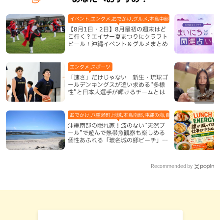
イベント,エンタメ,おでかけ,グルメ,本島中部,本島北部,本島南部
【8月1日・2日】8月最初の週末はど
こ行く？エイサー夏まつりにクラフト
ビール！沖縄イベント＆グルメまとめ
エンタメ,スポーツ
「速さ」だけじゃない 新生・琉球ゴ
ールデンキングスが追い求める“多様
性”と日本人選手が輝けるチームとは
おでかけ,八重瀬町,地域,本島南部,沖縄の海,自然
沖縄南部の隠れ家！波のない“天然プ
ール”で遊んで熱帯魚観察も楽しめる
個性あふれる「玻名城の郷ビーチ」
（八重瀬町）
Recommended by