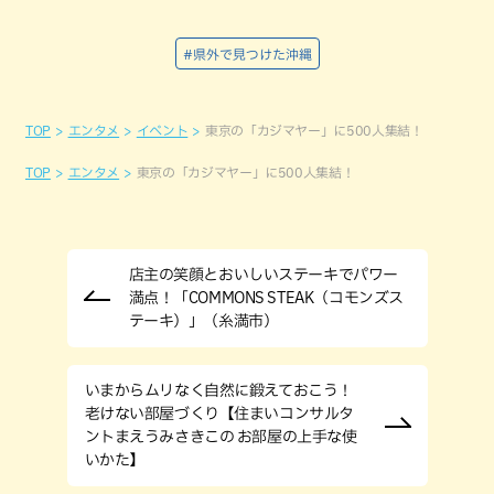
#県外で見つけた沖縄
TOP
エンタメ
イベント
東京の「カジマヤー」に500人集結！
TOP
エンタメ
東京の「カジマヤー」に500人集結！
店主の笑顔とおいしいステーキでパワー
満点！「COMMONS STEAK（コモンズス
テーキ）」（糸満市）
いまからムリなく自然に鍛えておこう！
老けない部屋づくり【住まいコンサルタ
ントまえうみさきこの お部屋の上手な使
いかた】