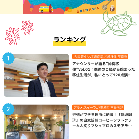
ランキング
地域,暮らし,本島南部,沖縄移住,那覇市
アナウンサーが語る”沖縄移
住”Vol.01：偶然のご縁から始まった
移住生活が、私にとって120点満点
になった理由
グルメ,スイーツ,八重瀬町,本島南部
行列ができる理由に納得！「新垣珈
琲」の自家焙煎コーヒーソフトクリ
ーム＆炙りマシュマロのスモアラテ
が絶品（八重瀬町）