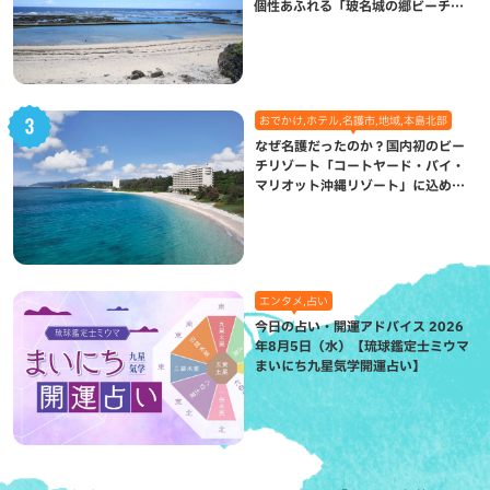
個性あふれる「玻名城の郷ビーチ」
（八重瀬町）
おでかけ,ホテル,名護市,地域,本島北部
なぜ名護だったのか？国内初のビー
チリゾート「コートヤード・バイ・
マリオット沖縄リゾート」に込めら
れた想い
エンタメ,占い
今日の占い・開運アドバイス 2026
年8月5日（水）【琉球鑑定士ミウマ
まいにち九星気学開運占い】