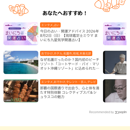
あなたへおすすめ！
エンタメ,占い
今日の占い・開運アドバイス 2026年
8月2日（日）【琉球鑑定士ミウマ ま
いにち九星気学開運占い】
おでかけ,ホテル,名護市,地域,本島北部
なぜ名護だったのか？国内初のビーチ
リゾート「コートヤード・バイ・マリ
オット沖縄リゾート」に込められた想
い
エンタメ,おでかけ,タレント・芸人,テレビ
那覇の国際通りで出会う、心と体を満
たす特別体験 コレクティブスパ＆シ
ュラスコの魅力
Recommended by