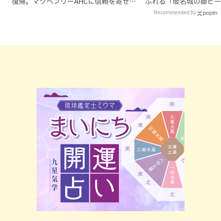
復帰。マクヘンリーAHCに信頼を寄せる
ふれる「玻名城の郷ビー
理由
町）
Recommended by