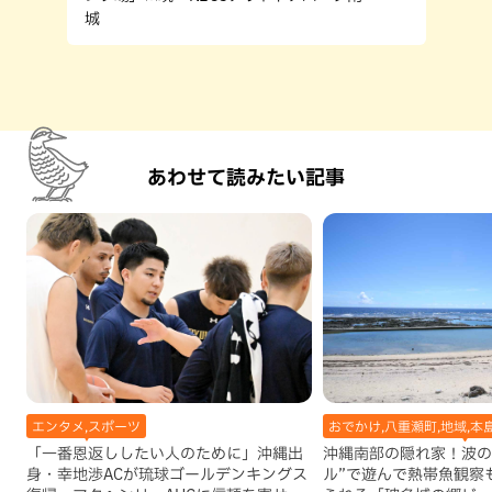
城
あわせて読みたい記事
エンタメ,スポーツ
おでかけ,八重瀬町,地域,本
「一番恩返ししたい人のために」沖縄出
沖縄南部の隠れ家！波の
身・幸地渉ACが琉球ゴールデンキングス
ル”で遊んで熱帯魚観察