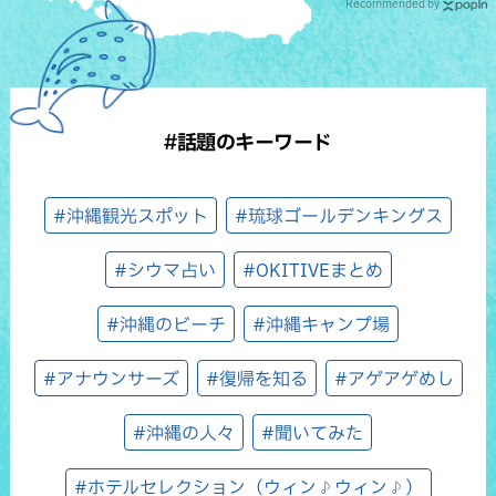
Recommended by
#話題のキーワード
#沖縄観光スポット
#琉球ゴールデンキングス
#シウマ占い
#OKITIVEまとめ
#沖縄のビーチ
#沖縄キャンプ場
#アナウンサーズ
#復帰を知る
#アゲアゲめし
#沖縄の人々
#聞いてみた
#ホテルセレクション（ウィン♪ウィン♪）