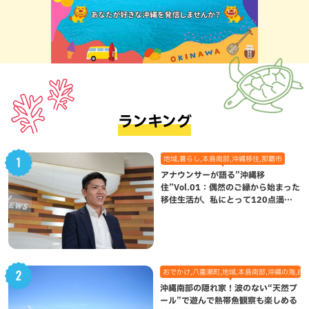
ランキング
地域,暮らし,本島南部,沖縄移住,那覇市
アナウンサーが語る”沖縄移
住”Vol.01：偶然のご縁から始まった
移住生活が、私にとって120点満点
になった理由
おでかけ,八重瀬町,地域,本島南部,沖縄の海,自
沖縄南部の隠れ家！波のない“天然プ
ール”で遊んで熱帯魚観察も楽しめる