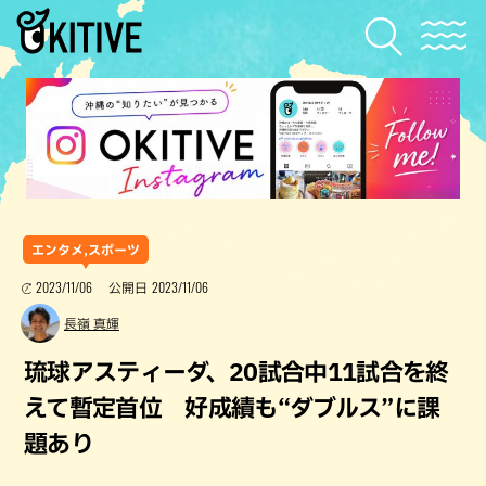
エンタメ,スポーツ
2023/11/06
2023/11/06
公開日
長嶺 真輝
琉球アスティーダ、20試合中11試合を終
えて暫定首位 好成績も“ダブルス”に課
題あり