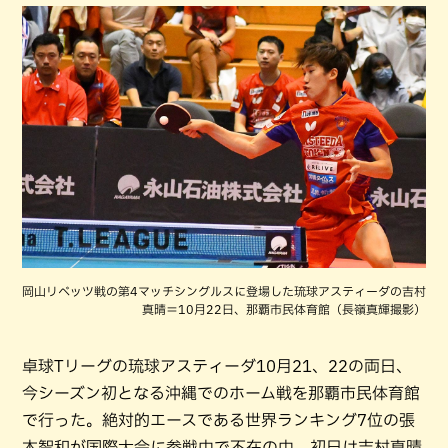
岡山リベッツ戦の第4マッチシングルスに登場した琉球アスティーダの吉村
真晴＝10月22日、那覇市民体育館（長嶺真輝撮影）
卓球Tリーグの琉球アスティーダ10月21、22の両日、
今シーズン初となる沖縄でのホーム戦を那覇市民体育館
で行った。絶対的エースである世界ランキング7位の張
本智和が国際大会に参戦中で不在の中、初日は吉村真晴