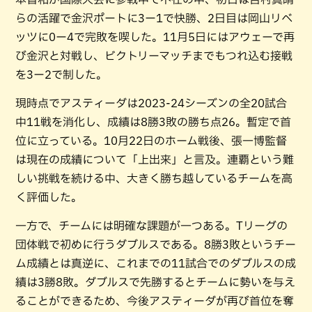
らの活躍で金沢ポートに3ー1で快勝、2日目は岡山リベ
ッツに0ー4で完敗を喫した。11月5日にはアウェーで再
び金沢と対戦し、ビクトリーマッチまでもつれ込む接戦
を3ー2で制した。
現時点でアスティーダは2023-24シーズンの全20試合
中11戦を消化し、成績は8勝3敗の勝ち点26。暫定で首
位に立っている。10月22日のホーム戦後、張一博監督
は現在の成績について「上出来」と言及。連覇という難
しい挑戦を続ける中、大きく勝ち越しているチームを高
く評価した。
一方で、チームには明確な課題が一つある。Tリーグの
団体戦で初めに行うダブルスである。8勝3敗というチー
ム成績とは真逆に、これまでの11試合でのダブルスの成
績は3勝8敗。ダブルスで先勝するとチームに勢いを与え
ることができるため、今後アスティーダが再び首位を奪