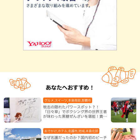
あなたへおすすめ！
グルメ,スイーツ,本島南部,那覇市
牧志の隠れたパワースポット？！
「日々草」でボクシング界の世界王者
が味わった黒糖ぜんざいを堪能！貴重
なサインと手作りケーキも要チェック
（那覇市）
おでかけ,ホテル,名護市,地域,本島北部
なぜ名護だったのか？国内初のビーチ