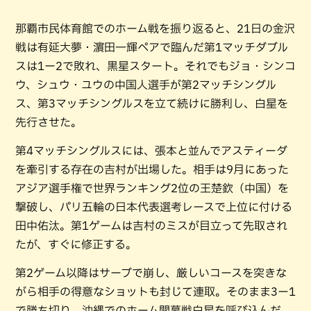
那覇市民体育館でのホーム戦を振り返ると、21日の金沢
戦は有延大夢・濵田一輝ペアで臨んだ第1マッチダブル
スは1ー2で敗れ、黒星スタート。それでもジョ・シンコ
ウ、シュウ・ユウの中国人選手が第2マッチシングル
ス、第3マッチシングルスを立て続けに勝利し、白星を
先行させた。
第4マッチシングルスには、張本と並んでアスティーダ
を牽引する存在の吉村が出場した。相手は9月にあった
アジア選手権で世界ランキング2位の王楚欽（中国）を
撃破し、パリ五輪の日本代表選考レースで上位に付ける
田中佑汰。第1ゲームは吉村のミスが目立って先取され
たが、すぐに修正する。
第2ゲーム以降はサーブで崩し、厳しいコースを突きな
がら相手の得意なショットも封じて連取。そのまま3ー1
で勝ち切り、沖縄でのホーム開幕戦白星を呼び込んだ。