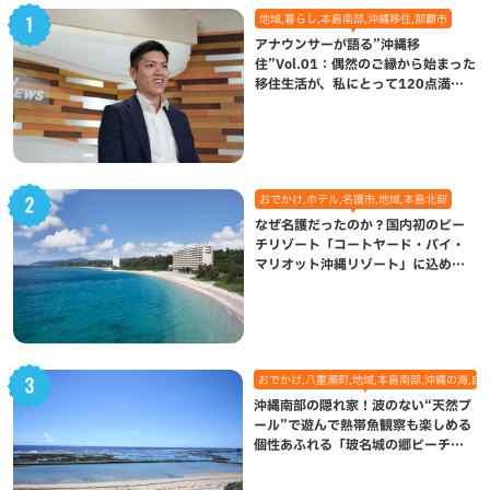
地域,暮らし,本島南部,沖縄移住,那覇市
アナウンサーが語る”沖縄移
住”Vol.01：偶然のご縁から始まった
移住生活が、私にとって120点満点
になった理由
おでかけ,ホテル,名護市,地域,本島北部
なぜ名護だったのか？国内初のビー
チリゾート「コートヤード・バイ・
マリオット沖縄リゾート」に込めら
れた想い
おでかけ,八重瀬町,地域,本島南部,沖縄の海,自
沖縄南部の隠れ家！波のない“天然プ
ール”で遊んで熱帯魚観察も楽しめる
個性あふれる「玻名城の郷ビーチ」
（八重瀬町）