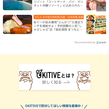
リゾート「コートヤード・バイ・マリ
オット沖縄リゾート」に込められた想
い
グルメ,その他の肉料理,和食・日本料理,本島南部,那覇市
あぐーの旨み爆発“とんかつ”大満足ラ
ンチを堪能せよ！予約困難の人気“し
ゃぶしゃぶ”店『食彩酒房 まつもと』
平日限定でオープン（那覇市）
Recommended by
OKITIVEで取材してほしい情報を募集中！