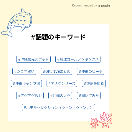
Recommended by
#話題のキーワード
#沖縄観光スポット
#琉球ゴールデンキングス
#シウマ占い
#OKITIVEまとめ
#沖縄のビーチ
#沖縄キャンプ場
#アナウンサーズ
#復帰を知る
#アゲアゲめし
#沖縄の人々
#聞いてみた
#ホテルセレクション（ウィン♪ウィン♪）