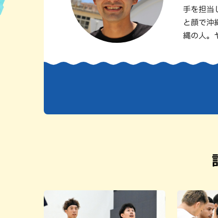
手を担当
ハン
と顔で沖
縄の人。