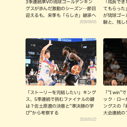
3季連続準Vの琉球ゴールデンキン
「成長でき
グスが歩んだ激動のシーズン…節目
てもらった
迎えるも、来季も「らしさ」継承へ
が琉球ゴー
2026/06/05
験と、残し
「ストーリーを完結したい」キング
「“I win
ス、5季連続で挑むファイナルの鍵
ック・ロー
は？佐土原遼の決意と“準決勝の学
ングスの「
び”から考察する
大会連続の
2026/05/22