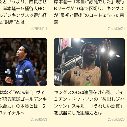
たというより、成長させ
岸本隆一「本当に必死でした」現行
」岸本隆一＆桶谷大HC
Bリーグが10年で区切り、キングス
ルデンキングスで得た経
が“最初と最後”のコートに立った意
た“財産”とは
義
2026/06/01
2026/05/29
”ではなく“We win”」ヴィ
キングスのCS4連勝をけん引、デイ
が語る琉球ゴールデンキ
ミアン・ドットソンの「後出しジャ
総合力」の本質とは…5
ンケン」スキル…「うれしい誤算」
ファイナルへ
を武器にした組織力とは
2026/05/21
2026/05/20