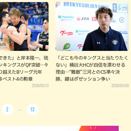
できた」と岸本隆一、琉
「どこも今のキングスと当たりたく
ンキングスがQF突破…9
ない」桶谷大HCが自信を漂わせる
り越えたBリーグ元年
理由…“難敵”三河とのCS準々決
多ベスト4の勲章
勝、鍵はポゼッション争い
2026/05/13
2026/05/08
2
13