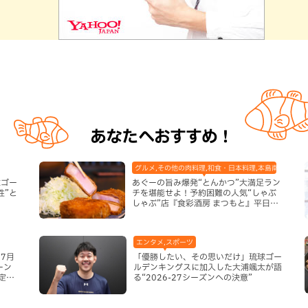
あなたへおすすめ！
グルメ,その他の肉料理,和食・日本料理,本島南部,那覇
球ゴー
あぐーの旨み爆発“とんかつ”大満足ラン
性”と
チを堪能せよ！予約困難の人気“しゃぶ
しゃぶ”店『食彩酒房 まつもと』平日限
定でオープン（那覇市）
エンタメ,スポーツ
7月
「優勝したい、その思いだけ」琉球ゴー
ーン
ルデンキングスに加入した大浦颯太が語
定グ
る“2026-27シーズンへの決意”