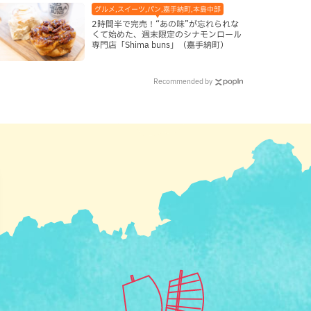
グルメ,スイーツ,パン,嘉手納町,本島中部
2時間半で完売！“あの味”が忘れられな
くて始めた、週末限定のシナモンロール
専門店「Shima buns」（嘉手納町）
Recommended by