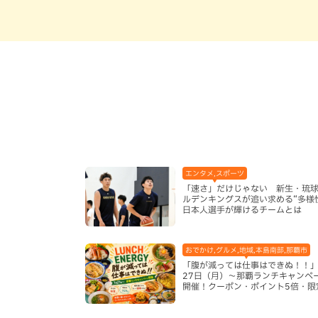
エンタメ,スポーツ
「速さ」だけじゃない 新生・琉
ルデンキングスが追い求める“多様
日本人選手が輝けるチームとは
おでかけ,グルメ,地域,本島南部,那覇市
「腹が減っては仕事はできぬ！！」
27日（月）〜那覇ランチキャンペ
開催！クーポン・ポイント5倍・限
ッズが当たる12日間