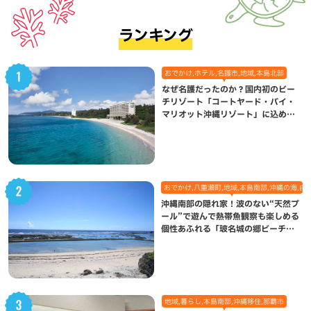
ランキング
おでかけ,ホテル,名護市,地域,本島北部
なぜ名護だったのか？国内初のビー
チリゾート「コートヤード・バイ・
マリオット沖縄リゾート」に込めら
れた想い
おでかけ,八重瀬町,地域,本島南部,沖縄の海,自
沖縄南部の隠れ家！波のない“天然プ
ール”で遊んで熱帯魚観察も楽しめる
個性あふれる「玻名城の郷ビーチ」
（八重瀬町）
地域,暮らし,本島南部,沖縄移住,那覇市