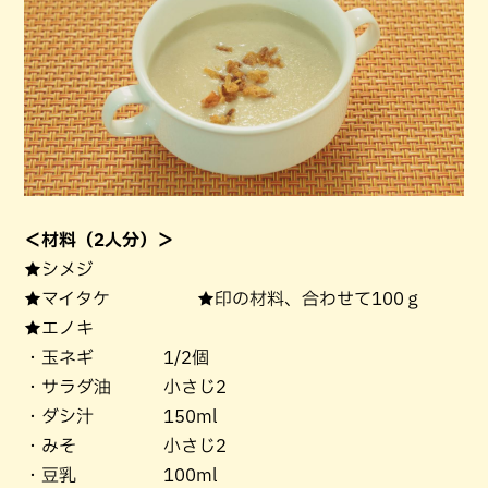
＜材料（2人分）＞
★シメジ
★マイタケ ★印の材料、合わせて100ｇ
★エノキ
・玉ネギ 1/2個
・サラダ油 小さじ2
・ダシ汁 150ml
・みそ 小さじ2
・豆乳 100ml