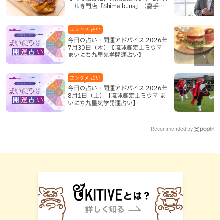
ール専門店「Shima buns」（嘉手納
町）
エンタメ,占い
今日の占い・開運アドバイス 2026年
7月30日（木）【琉球鑑定士ミウマ
まいにち九星気学開運占い】
エンタメ,占い
今日の占い・開運アドバイス 2026年
8月1日（土）【琉球鑑定士ミウマ ま
いにち九星気学開運占い】
Recommended by