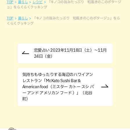
TOP
暮らし
レシピ
「キノコの旨みたっぷり 和風きのこのポタージ
ュ」をらくらくクッキング
TOP
暮らし
「キノコの旨みたっぷり 和風きのこのポタージュ」をら
くらくクッキング
恋愛占い 2023年11月18日（土）～11月
24日（金）
気持ちもゆったりする海辺のハワイアン
レストラン「Mr.Kato Sushi Bar＆
American food（ミスター カトー スシ バ
ー アンド アメリカン フード ）」（北谷
町）