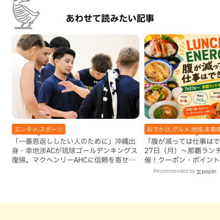
あわせて読みたい記事
エンタメ,スポーツ
おでかけ,グルメ,地域,本島
「一番恩返ししたい人のために」沖縄出
「腹が減っては仕事はで
身・幸地渉ACが琉球ゴールデンキングス
27日（月）〜那覇ラン
復帰。マクヘンリーAHCに信頼を寄せる
催！クーポン・ポイント
理由
ズが当たる12日間
Recommended by