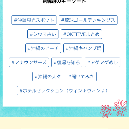
#話題のキーワード
#沖縄観光スポット
#琉球ゴールデンキングス
#シウマ占い
#OKITIVEまとめ
#沖縄のビーチ
#沖縄キャンプ場
#アナウンサーズ
#復帰を知る
#アゲアゲめし
#沖縄の人々
#聞いてみた
#ホテルセレクション（ウィン♪ウィン♪）