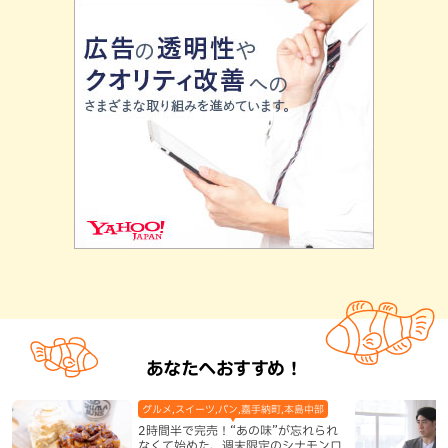
あなたへおすすめ！
グルメ,スイーツ,パン,嘉手納町,本島中部
2時間半で完売！“あの味”が忘れられ
なくて始めた、週末限定のシナモンロ