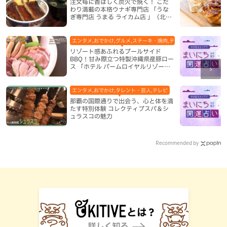
注文毎に香ばしく炭火で焼く！ こだ
わり満載の本格ウナギ専門店 「うな
ぎ専門店 うまる ライカム店 」（北中
城村）
エンタメ,おでかけ,グルメ,ステーキ・焼肉,テレビ,ホテル,地域,本島
リゾート感あふれるプールサイド
BBQ！甘み際立つ特製沖縄県産豚ロー
ス 「ホテル パームロイヤルリゾート
国際通り」（那覇市）
エンタメ,おでかけ,タレント・芸人,テレビ
那覇の国際通りで出会う、心と体を満
たす特別体験 コレクティブスパ＆シ
ュラスコの魅力
Recommended by