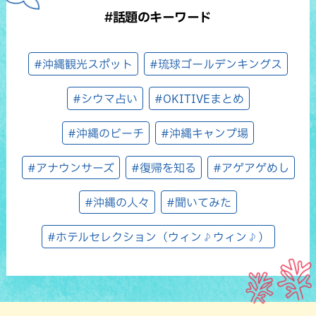
#話題のキーワード
#沖縄観光スポット
#琉球ゴールデンキングス
#シウマ占い
#OKITIVEまとめ
#沖縄のビーチ
#沖縄キャンプ場
#アナウンサーズ
#復帰を知る
#アゲアゲめし
#沖縄の人々
#聞いてみた
#ホテルセレクション（ウィン♪ウィン♪）