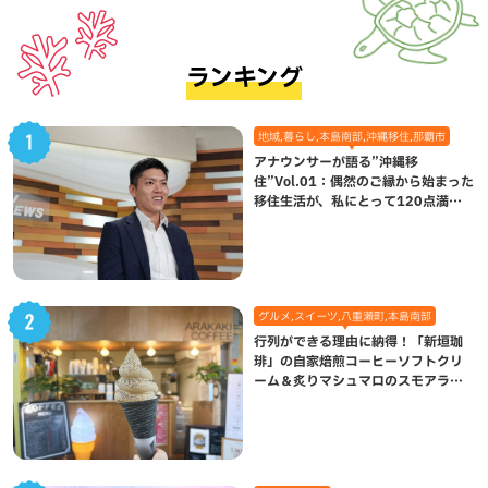
ランキング
地域,暮らし,本島南部,沖縄移住,那覇市
アナウンサーが語る”沖縄移
住”Vol.01：偶然のご縁から始まった
移住生活が、私にとって120点満点
になった理由
グルメ,スイーツ,八重瀬町,本島南部
行列ができる理由に納得！「新垣珈
琲」の自家焙煎コーヒーソフトクリ
ーム＆炙りマシュマロのスモアラテ
が絶品（八重瀬町）