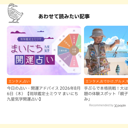
あわせて読みたい記事
エンタメ,占い
エンタメ,おでかけ,グルメ,
今日の占い・開運アドバイス 2026年8月
手ぶらで本格挑戦！大は
6日（木）【琉球鑑定士ミウマ まいにち
題の体験スポット「親子
九星気学開運占い】
み」
Recommended by