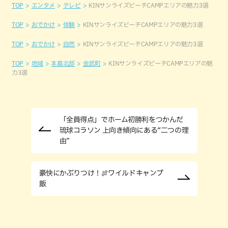
TOP
エンタメ
テレビ
KINサンライズビーチCAMPエリアの魅力3選
TOP
おでかけ
体験
KINサンライズビーチCAMPエリアの魅力3選
TOP
おでかけ
自然
KINサンライズビーチCAMPエリアの魅力3選
TOP
地域
本島北部
金武町
KINサンライズビーチCAMPエリアの魅
力3選
「全員得点」でホーム初勝利をつかんだ
琉球コラソン 上向き傾向にある“二つの理
由”
豪快にかぶりつけ！🍖ワイルドキャンプ
飯