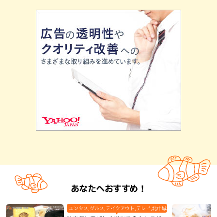
あなたへおすすめ！
エンタメ,グルメ,テイクアウト,テレビ,北中城村,和食・日本料理,地