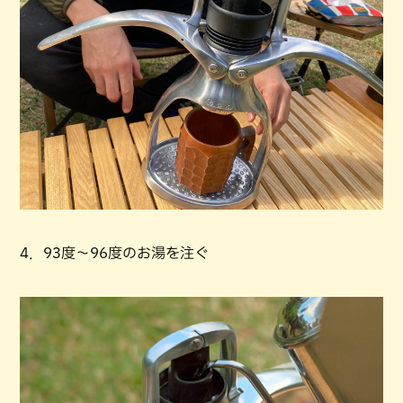
4．93度～96度のお湯を注ぐ