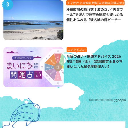
おでかけ,八重瀬町,地域,本島南部,沖縄の海,自
沖縄南部の隠れ家！波のない“天然プ
ール”で遊んで熱帯魚観察も楽しめる
個性あふれる「玻名城の郷ビーチ」
（八重瀬町）
エンタメ,占い
今日の占い・開運アドバイス 2026
年8月5日（水）【琉球鑑定士ミウマ
まいにち九星気学開運占い】
Recommended by