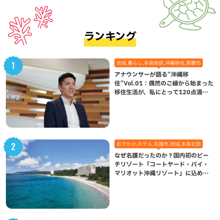
ランキング
地域,暮らし,本島南部,沖縄移住,那覇市
アナウンサーが語る”沖縄移
住”Vol.01：偶然のご縁から始まった
移住生活が、私にとって120点満点
になった理由
おでかけ,ホテル,名護市,地域,本島北部
なぜ名護だったのか？国内初のビー
チリゾート「コートヤード・バイ・
マリオット沖縄リゾート」に込めら
れた想い