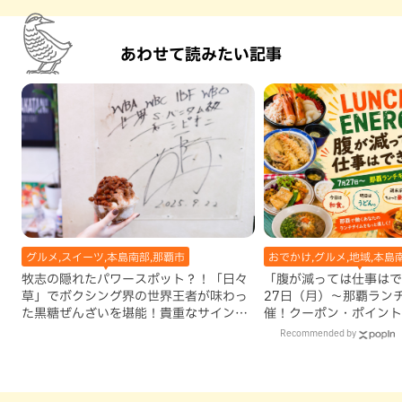
あわせて読みたい記事
グルメ,スイーツ,本島南部,那覇市
おでかけ,グルメ,地域,本島
牧志の隠れたパワースポット？！「日々
「腹が減っては仕事はで
草」でボクシング界の世界王者が味わっ
27日（月）〜那覇ラン
た黒糖ぜんざいを堪能！貴重なサインと
催！クーポン・ポイント
手作りケーキも要チェック（那覇市）
ズが当たる12日間
Recommended by