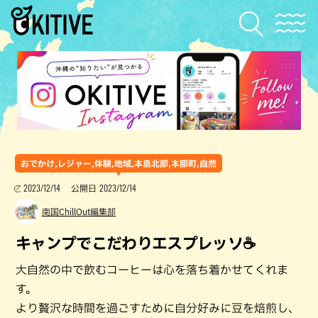
おでかけ,レジャー,体験,地域,本島北部,本部町,自然
2023/12/14
2023/12/14
公開日
南国ChillOut編集部
キャンプでこだわりエスプレッソ☕
大自然の中で飲むコーヒーは心を落ち着かせてくれま
す。
より贅沢な時間を過ごすために自分好みに豆を焙煎し、