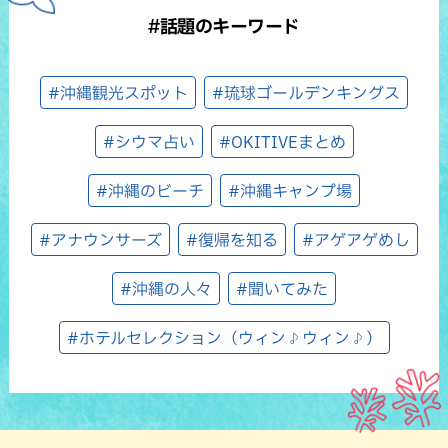
#話題のキーワード
#沖縄観光スポット
#琉球ゴールデンキングス
#シウマ占い
#OKITIVEまとめ
#沖縄のビーチ
#沖縄キャンプ場
#アナウンサーズ
#復帰を知る
#アゲアゲめし
#沖縄の人々
#聞いてみた
#ホテルセレクション（ウィン♪ウィン♪）