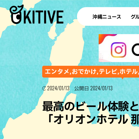
沖縄ニュース
グ
ラ
テイ
すし
沖
エンタメ,おでかけ,テレビ,ホテル
2024/01/13
2024/01/13
公開日
洋食・
最高のビール体験
ステー
「オリオンホテル 
その他
ブッフェ