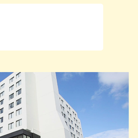
パン
カレー
バーガー
タコス・タコライス