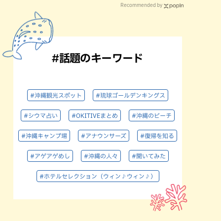
Recommended by
#話題のキーワード
#沖縄観光スポット
#琉球ゴールデンキングス
#シウマ占い
#OKITIVEまとめ
#沖縄のビーチ
#沖縄キャンプ場
#アナウンサーズ
#復帰を知る
#アゲアゲめし
#沖縄の人々
#聞いてみた
#ホテルセレクション（ウィン♪ウィン♪）