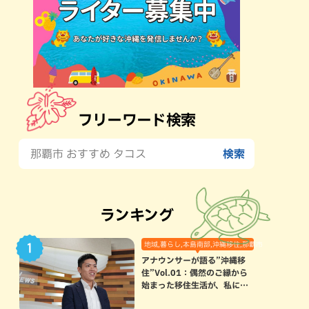
フリーワード検索
ランキング
地域,暮らし,本島南部,沖縄移住,那覇市
アナウンサーが語る”沖縄移
住”Vol.01：偶然のご縁から
始まった移住生活が、私にと
って120点満点になった理由