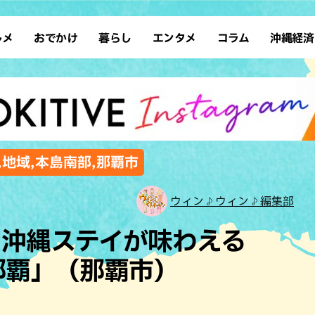
ルメ
おでかけ
暮らし
エンタメ
コラム
沖縄経済
ーメン
デート
沖縄そば
レシピ
スポーツ
ドライブ
SDGs
占い
クアウト
散歩
ファッション
カフェ
タレント・芸人
ソロ活
ローカルニュース
テレビ
・魚料理
自然
和食・日本料理
沖縄移住
イベント
子ども
沖縄旧暦行事
縄料理
歴史
アジア・エスニック
体験
,地域,本島南部,那覇市
中華
レジャー
イタリアン
アート
ウィン♪ウィン♪編集部
西洋料理
ショッピング
フレンチ
ホテル
と沖縄ステイが味わえる
キ・焼肉
サウナ
焼鳥・串料理
公園
那覇」（那覇市）
の肉料理
沖縄の海
居酒屋・バー
・バイキング
スイーツ