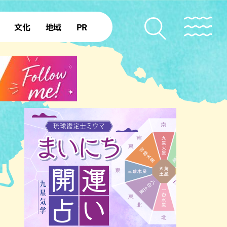
文化
地域
PR
復帰50年
本島北部
本島中部
本島南部
先島諸島
北部離島
南部離島