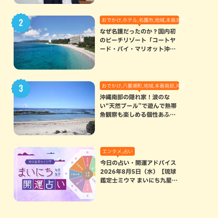
おでかけ,ホテル,名護市,地域,本島北部
なぜ名護だったのか？国内初
のビーチリゾート「コートヤ
ード・バイ・マリオット沖縄
リゾート」に込められた想い
おでかけ,八重瀬町,地域,本島南部,沖縄の海,自然
沖縄南部の隠れ家！波のな
い“天然プール”で遊んで熱帯
魚観察も楽しめる個性あふれ
る「玻名城の郷ビーチ」（八
重瀬町）
エンタメ,占い
今日の占い・開運アドバイス
2026年8月5日（水）【琉球
鑑定士ミウマ まいにち九星気
学開運占い】