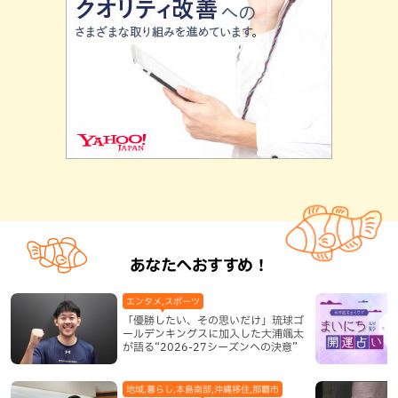
あなたへおすすめ！
エンタメ,スポーツ
「優勝したい、その思いだけ」琉球ゴ
ールデンキングスに加入した大浦颯太
が語る“2026-27シーズンへの決意”
地域,暮らし,本島南部,沖縄移住,那覇市