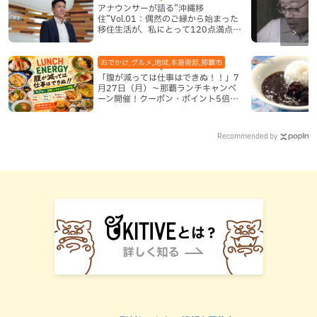
アナウンサーが語る”沖縄移
住”Vol.01：偶然のご縁から始まった
移住生活が、私にとって120点満点に
なった理由
おでかけ,グルメ,地域,本島南部,那覇市
「腹が減っては仕事はできぬ！！」7
月27日（月）〜那覇ランチキャンペ
ーン開催！クーポン・ポイント5倍・
限定グッズが当たる12日間
Recommended by