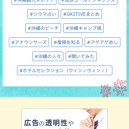
#沖縄観光スポット
#琉球ゴールデンキングス
#シウマ占い
#OKITIVEまとめ
#沖縄のビーチ
#沖縄キャンプ場
#アナウンサーズ
#復帰を知る
#アゲアゲめし
#沖縄の人々
#聞いてみた
#ホテルセレクション（ウィン♪ウィン♪）