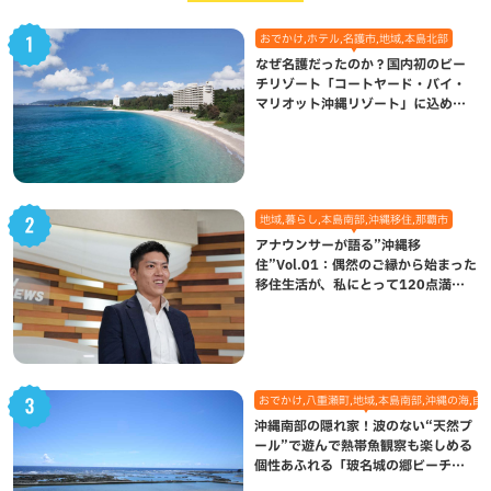
おでかけ,ホテル,名護市,地域,本島北部
なぜ名護だったのか？国内初のビー
チリゾート「コートヤード・バイ・
マリオット沖縄リゾート」に込めら
れた想い
地域,暮らし,本島南部,沖縄移住,那覇市
アナウンサーが語る”沖縄移
住”Vol.01：偶然のご縁から始まった
移住生活が、私にとって120点満点
になった理由
おでかけ,八重瀬町,地域,本島南部,沖縄の海,自
沖縄南部の隠れ家！波のない“天然プ
ール”で遊んで熱帯魚観察も楽しめる
個性あふれる「玻名城の郷ビーチ」
（八重瀬町）