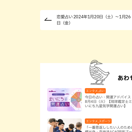
恋愛占い 2024年1月20日（土）～1月26
日（金）
あわ
エンタメ,占い
今日の占い・開運アドバイス 
8月4日（火）【琉球鑑定士ミ
いにち九星気学開運占い】
エンタメ,スポーツ
「一番恩返ししたい人のため
縄出身・幸地渉ACが琉球ゴ