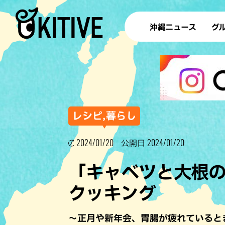
沖縄ニュース
グ
ラ
テイ
すし
沖
レシピ,暮らし
2024/01/20
2024/01/20
公開日
洋食・
「キャベツと大根
ステー
クッキング
その他
ブッフェ
～正月や新年会、胃腸が疲れていると