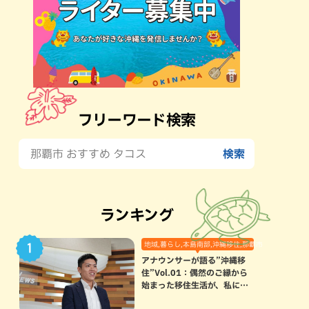
フリーワード検索
ランキング
地域,暮らし,本島南部,沖縄移住,那覇市
アナウンサーが語る”沖縄移
住”Vol.01：偶然のご縁から
始まった移住生活が、私にと
って120点満点になった理由