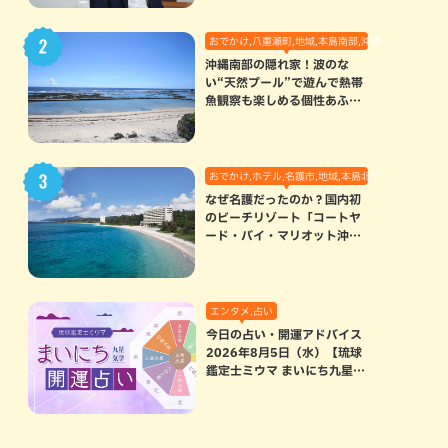
おでかけ,八重瀬町,地域,本島南部,沖縄の海,自然
沖縄南部の隠れ家！波のな
い“天然プール”で遊んで熱帯
魚観察も楽しめる個性あふれ
る「玻名城の郷ビーチ」（八
重瀬町）
おでかけ,ホテル,名護市,地域,本島北部
なぜ名護だったのか？国内初
のビーチリゾート「コートヤ
ード・バイ・マリオット沖縄
リゾート」に込められた想い
エンタメ,占い
今日の占い・開運アドバイス
2026年8月5日（水）【琉球
鑑定士ミウマ まいにち九星気
学開運占い】