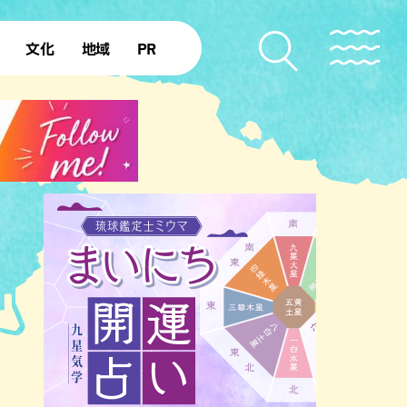
文化
地域
PR
復帰50年
本島北部
本島中部
本島南部
先島諸島
北部離島
南部離島