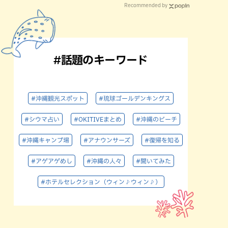
Recommended by
#話題のキーワード
#沖縄観光スポット
#琉球ゴールデンキングス
#シウマ占い
#OKITIVEまとめ
#沖縄のビーチ
#沖縄キャンプ場
#アナウンサーズ
#復帰を知る
#アゲアゲめし
#沖縄の人々
#聞いてみた
#ホテルセレクション（ウィン♪ウィン♪）