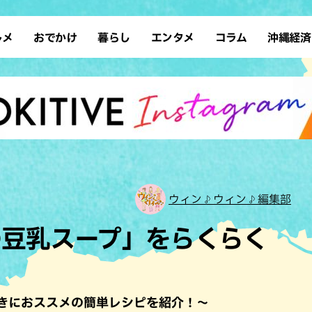
ルメ
おでかけ
暮らし
エンタメ
コラム
沖縄経済
ーメン
デート
沖縄そば
レシピ
スポーツ
ドライブ
SDGs
占い
クアウト
散歩
ファッション
カフェ
タレント・芸人
ソロ活
ローカルニュース
テレビ
・魚料理
自然
和食・日本料理
沖縄移住
イベント
子ども
沖縄旧暦行事
縄料理
歴史
アジア・エスニック
体験
中華
レジャー
イタリアン
アート
ウィン♪ウィン♪編集部
西洋料理
ショッピング
フレンチ
ホテル
の豆乳スープ」をらくらく
キ・焼肉
サウナ
焼鳥・串料理
公園
の肉料理
沖縄の海
居酒屋・バー
・バイキング
スイーツ
きにおススメの簡単レシピを紹介！～