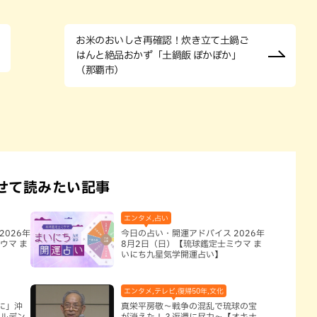
お米のおいしさ再確認！炊き立て土鍋ご
はんと絶品おかず「土鍋飯 ぽかぽか」
（那覇市）
せて読みたい記事
エンタメ,占い
2026年
今日の占い・開運アドバイス 2026年
ウマ ま
8月2日（日）【琉球鑑定士ミウマ ま
いにち九星気学開運占い】
エンタメ,テレビ,復帰50年,文化
に」沖
真栄平房敬～戦争の混乱で琉球の宝
ールデン
が消えた！？返還に尽力～【オキナ