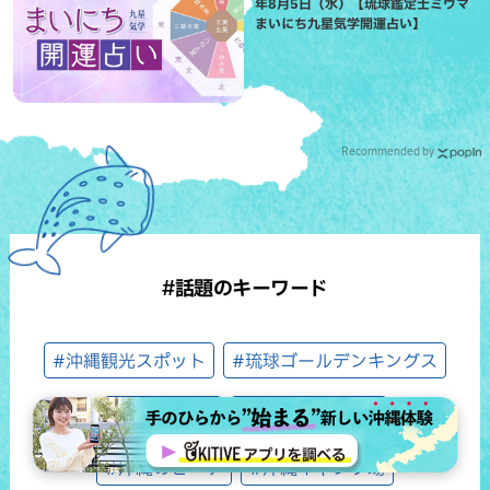
年8月5日（水）【琉球鑑定士ミウマ
まいにち九星気学開運占い】
Recommended by
#話題のキーワード
#沖縄観光スポット
#琉球ゴールデンキングス
#シウマ占い
#OKITIVEまとめ
#沖縄のビーチ
#沖縄キャンプ場