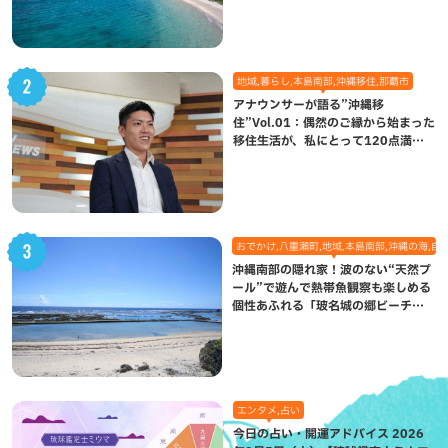
地域,暮らし,本島南部,沖縄移住,那覇市
アナウンサーが語る”沖縄移
住”Vol.01：偶然のご縁から始まった
移住生活が、私にとって120点満点
になった理由
おでかけ,八重瀬町,地域,本島南部,沖縄の海,自
沖縄南部の隠れ家！波のない“天然プ
ール”で遊んで熱帯魚観察も楽しめる
個性あふれる「玻名城の郷ビーチ」
（八重瀬町）
エンタメ,占い
今日の占い・開運アドバイス 2026