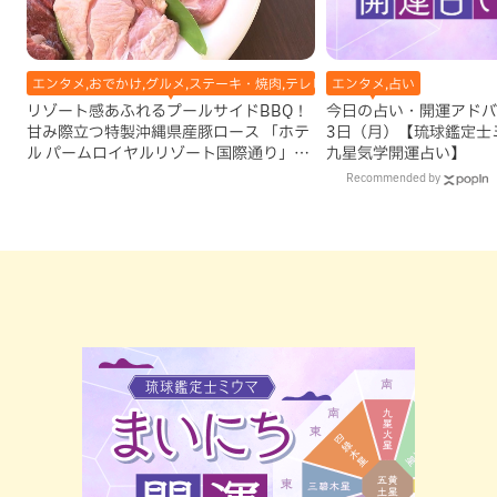
エンタメ,おでかけ,グルメ,ステーキ・焼肉,テレビ,ホテル,地域,本島南部,那覇
エンタメ,占い
リゾート感あふれるプールサイドBBQ！
今日の占い・開運アドバイ
甘み際立つ特製沖縄県産豚ロース 「ホテ
3日（月）【琉球鑑定士
ル パームロイヤルリゾート国際通り」
九星気学開運占い】
（那覇市）
Recommended by