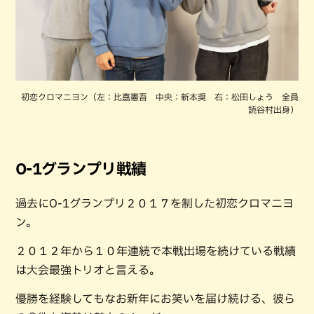
初恋クロマニヨン（左：比嘉憲吾 中央：新本奨 右：松田しょう 全員
読谷村出身）
O-1グランプリ戦績
過去にO-1グランプリ２０１７を制した初恋クロマニヨ
ン。
２０１２年から１０年連続で本戦出場を続けている戦績
は大会最強トリオと言える。
優勝を経験してもなお新年にお笑いを届け続ける、彼ら