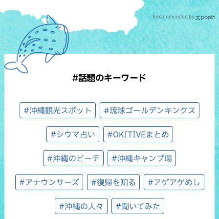
Recommended by
#話題のキーワード
#沖縄観光スポット
#琉球ゴールデンキングス
#シウマ占い
#OKITIVEまとめ
#沖縄のビーチ
#沖縄キャンプ場
#アナウンサーズ
#復帰を知る
#アゲアゲめし
#沖縄の人々
#聞いてみた