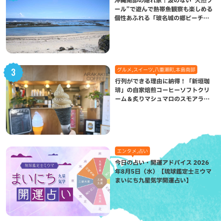
沖縄南部の隠れ家！波のない“天然プ
ール”で遊んで熱帯魚観察も楽しめる
個性あふれる「玻名城の郷ビーチ」
（八重瀬町）
グルメ,スイーツ,八重瀬町,本島南部
行列ができる理由に納得！「新垣珈
琲」の自家焙煎コーヒーソフトクリ
ーム＆炙りマシュマロのスモアラテ
が絶品（八重瀬町）
エンタメ,占い
今日の占い・開運アドバイス 2026
年8月5日（水）【琉球鑑定士ミウマ
まいにち九星気学開運占い】