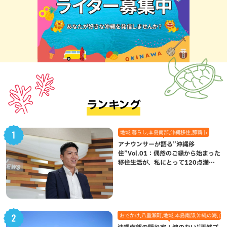
ランキング
地域,暮らし,本島南部,沖縄移住,那覇市
アナウンサーが語る”沖縄移
住”Vol.01：偶然のご縁から始まった
移住生活が、私にとって120点満点
になった理由
おでかけ,八重瀬町,地域,本島南部,沖縄の海,自