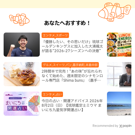
あなたへおすすめ！
エンタメ,スポーツ
「優勝したい、その思いだけ」琉球ゴ
ールデンキングスに加入した大浦颯太
が語る“2026-27シーズンへの決意”
グルメ,スイーツ,パン,嘉手納町,本島中部
2時間半で完売！“あの味”が忘れられ
なくて始めた、週末限定のシナモンロ
ール専門店「Shima buns」（嘉手納
町）
エンタメ,占い
今日の占い・開運アドバイス 2026年
8月2日（日）【琉球鑑定士ミウマ ま
いにち九星気学開運占い】
Recommended by