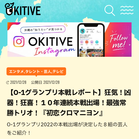
エンタメ,タレント・芸人,テレビ
2021/12/28
2021/12/28
公開日
【O-1グランプリ本戦レポート】狂気！凶
器！狂喜！１０年連続本戦出場！最強常
勝トリオ！『初恋クロマニヨン』
O-1グランプリ2022の本戦出場が決定した８組の芸人
をご紹介！