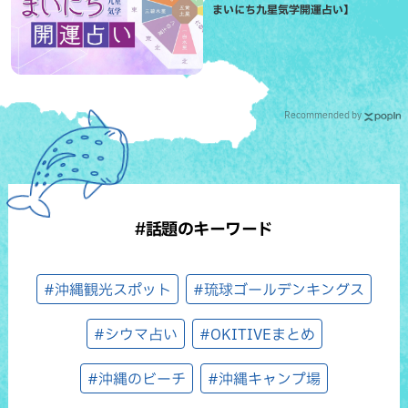
まいにち九星気学開運占い】
Recommended by
#話題のキーワード
#沖縄観光スポット
#琉球ゴールデンキングス
#シウマ占い
#OKITIVEまとめ
#沖縄のビーチ
#沖縄キャンプ場