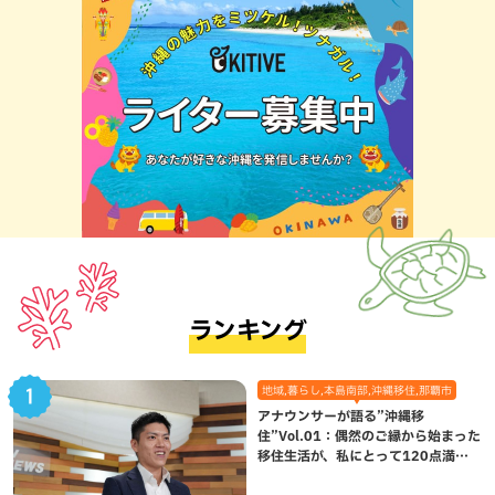
ランキング
地域,暮らし,本島南部,沖縄移住,那覇市
アナウンサーが語る”沖縄移
住”Vol.01：偶然のご縁から始まった
移住生活が、私にとって120点満点
になった理由