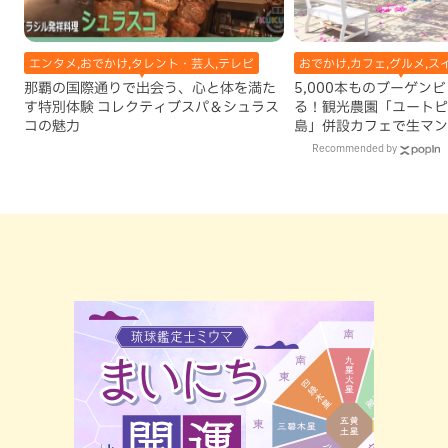
エンタメ,おでかけ,タレント・芸人,テレビ
おでかけ,カフェ,グルメ,ス
那覇の国際通りで出会う、心と体を満た
5,000本ものブーゲン
す特別体験 コレクティブスパ＆シュラス
る！観光農園「ユートピ
コの魅力
島」併設カフェで生マン
古島）
Recommended by