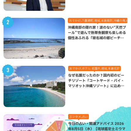
おでかけ,八重瀬町,地域,本島南部,沖縄の海,自
沖縄南部の隠れ家！波のない“天然プ
ール”で遊んで熱帯魚観察も楽しめる
個性あふれる「玻名城の郷ビーチ」
（八重瀬町）
おでかけ,ホテル,名護市,地域,本島北部
なぜ名護だったのか？国内初のビー
チリゾート「コートヤード・バイ・
マリオット沖縄リゾート」に込めら
れた想い
エンタメ,占い
今日の占い・開運アドバイス 2026
年8月5日（水）【琉球鑑定士ミウマ