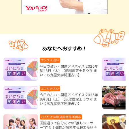
あなたへおすすめ！
エンタメ,占い
今日の占い・開運アドバイス 2026年
8月6日（木）【琉球鑑定士ミウマ ま
いにち九星気学開運占い】
エンタメ,占い
今日の占い・開運アドバイス 2026年
8月8日（土）【琉球鑑定士ミウマ ま
いにち九星気学開運占い】
おでかけ,体験,本島南部,那覇市
国際通りで自分だけの“推しシーサ
ー”作り！個性が爆発する超エモいキ