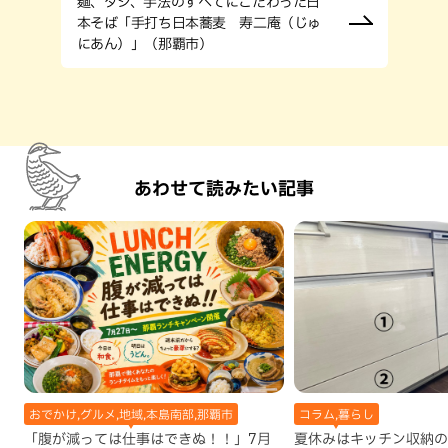
麺、ダシ、手法のすべてにこだわった日
本そば「手打ち日本蕎麦 寿二庵（じゅ
にあん）」（那覇市）
あわせて読みたい記事
おでかけ,グルメ,地域,本島南部,那覇市
コラム,暮らし
「腹が減っては仕事はできぬ！！」7月
夏休みはキッチン収納の