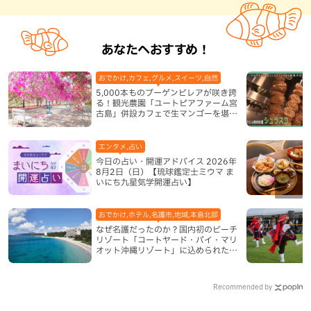
あなたへおすすめ！
おでかけ,カフェ,グルメ,スイーツ,自然
5,000本ものブーゲンビレアが咲き誇
る！観光農園「ユートピアファーム宮
古島」併設カフェで生マンゴーを堪能
（宮古島）
エンタメ,占い
今日の占い・開運アドバイス 2026年
8月2日（日）【琉球鑑定士ミウマ ま
いにち九星気学開運占い】
おでかけ,ホテル,名護市,地域,本島北部
なぜ名護だったのか？国内初のビーチ
リゾート「コートヤード・バイ・マリ
オット沖縄リゾート」に込められた想
い
Recommended by