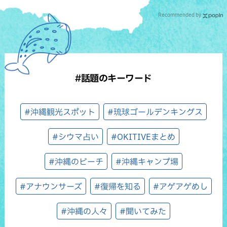
Recommended by
#話題のキーワード
#沖縄観光スポット
#琉球ゴールデンキングス
#シウマ占い
#OKITIVEまとめ
#沖縄のビーチ
#沖縄キャンプ場
#アナウンサーズ
#復帰を知る
#アゲアゲめし
#沖縄の人々
#聞いてみた