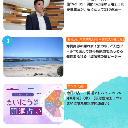
住”Vol.01：偶然のご縁から始まった
移住生活が、私にとって120点満点
になった理由
おでかけ,八重瀬町,地域,本島南部,沖縄の海,自
沖縄南部の隠れ家！波のない“天然プ
ール”で遊んで熱帯魚観察も楽しめる
個性あふれる「玻名城の郷ビーチ」
（八重瀬町）
エンタメ,占い
今日の占い・開運アドバイス 2026
年8月5日（水）【琉球鑑定士ミウマ
まいにち九星気学開運占い】