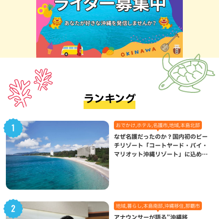
ランキング
おでかけ,ホテル,名護市,地域,本島北部
なぜ名護だったのか？国内初のビー
チリゾート「コートヤード・バイ・
マリオット沖縄リゾート」に込めら
れた想い
地域,暮らし,本島南部,沖縄移住,那覇市
アナウンサーが語る”沖縄移