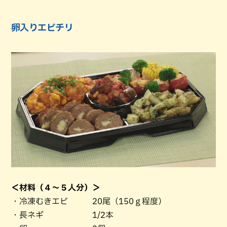
卵入りエビチリ
＜材料（４～５人分）＞
・冷凍むきエビ 20尾（150ｇ程度）
・長ネギ 1/2本