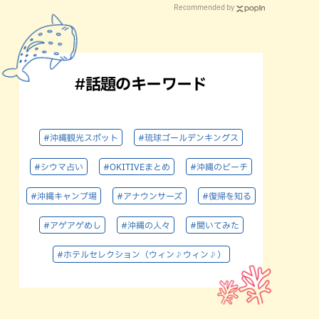
Recommended by
#話題のキーワード
#沖縄観光スポット
#琉球ゴールデンキングス
#シウマ占い
#OKITIVEまとめ
#沖縄のビーチ
#沖縄キャンプ場
#アナウンサーズ
#復帰を知る
#アゲアゲめし
#沖縄の人々
#聞いてみた
#ホテルセレクション（ウィン♪ウィン♪）