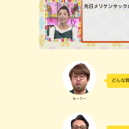
どんな
もーりー