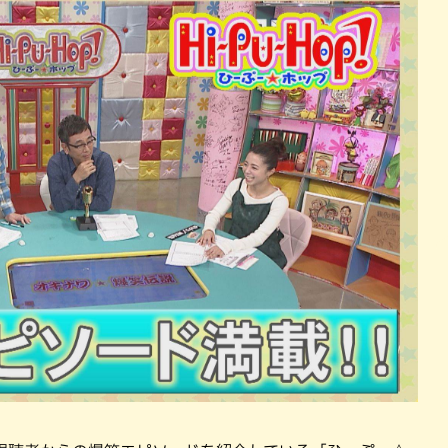
パン
カレー
バーガー
タコス・タコライス