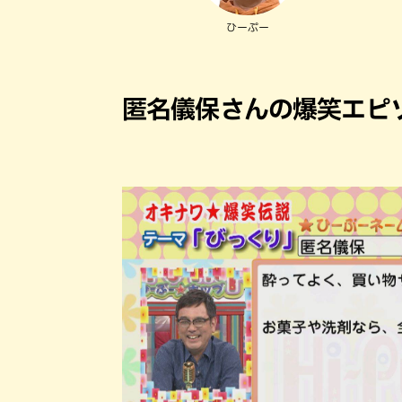
ひーぷー
匿名儀保さんの爆笑エピ