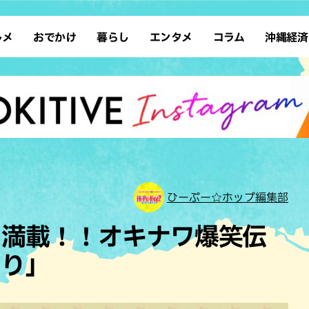
ルメ
おでかけ
暮らし
エンタメ
コラム
沖縄経済
ーメン
デート
沖縄そば
レシピ
スポーツ
ドライブ
SDGs
占い
クアウト
散歩
ファッション
カフェ
タレント・芸人
ソロ活
ローカルニュース
テレビ
・魚料理
自然
和食・日本料理
沖縄移住
イベント
子ども
沖縄旧暦行事
縄料理
歴史
アジア・エスニック
体験
中華
レジャー
イタリアン
アート
ひーぷー☆ホップ編集部
西洋料理
ショッピング
フレンチ
ホテル
ド満載！！オキナワ爆笑伝
キ・焼肉
サウナ
焼鳥・串料理
公園
くり」
の肉料理
沖縄の海
居酒屋・バー
・バイキング
スイーツ