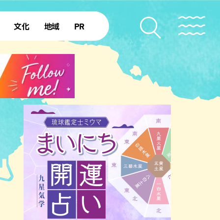
文化
地域
PR
復帰50年
本島北部
本島中部
本島南部
先島諸島
北部離島
南部離島