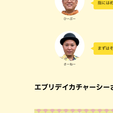
指には
ひーぷー
まずは
さーねー
エブリデイカチャーシー