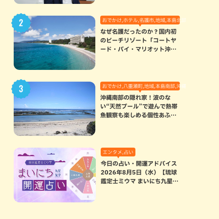
おでかけ,ホテル,名護市,地域,本島北部
なぜ名護だったのか？国内初
のビーチリゾート「コートヤ
ード・バイ・マリオット沖縄
リゾート」に込められた想い
おでかけ,八重瀬町,地域,本島南部,沖縄の海,自然
沖縄南部の隠れ家！波のな
い“天然プール”で遊んで熱帯
魚観察も楽しめる個性あふれ
る「玻名城の郷ビーチ」（八
重瀬町）
エンタメ,占い
今日の占い・開運アドバイス
2026年8月5日（水）【琉球
鑑定士ミウマ まいにち九星気
学開運占い】