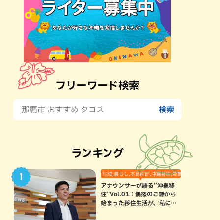
フリーワード検索
ランキング
地域,暮らし,本島南部,沖縄移住,那覇市
アナウンサーが語る”沖縄移
住”Vol.01：偶然のご縁から
始まった移住生活が、私にと
って120点満点になった理由