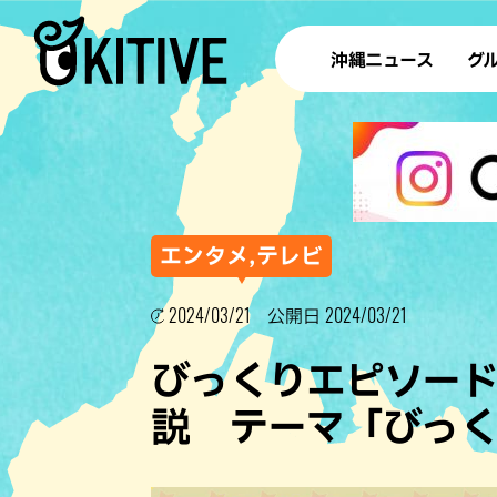
沖縄ニュース
グ
ラ
テイ
すし
沖
エンタメ,テレビ
2024/03/21
2024/03/21
公開日
洋食・
びっくりエピソー
ステー
説 テーマ「びっ
その他
ブッフェ