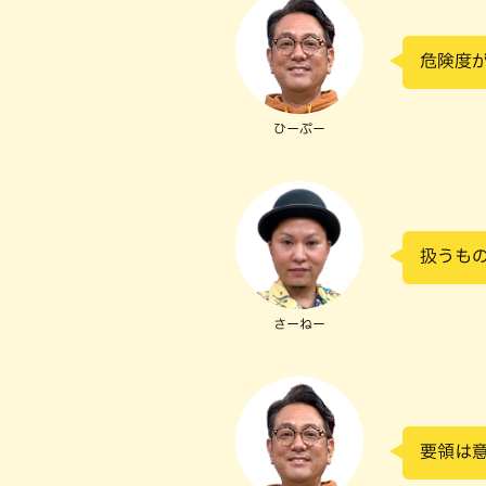
危険度
ひーぷー
扱うも
さーねー
要領は