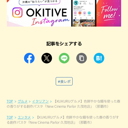
記事をシェアする
#食レポ
TOP
グルメ
イタリアン
【KUKURUグルメ】色鮮やかな麺を使った春
の香りがする創作パスタ「New Cinema Parlor 久茂地店」（那覇市）
TOP
エンタメ
【KUKURUグルメ】色鮮やかな麺を使った春の香りがす
る創作パスタ「New Cinema Parlor 久茂地店」（那覇市）