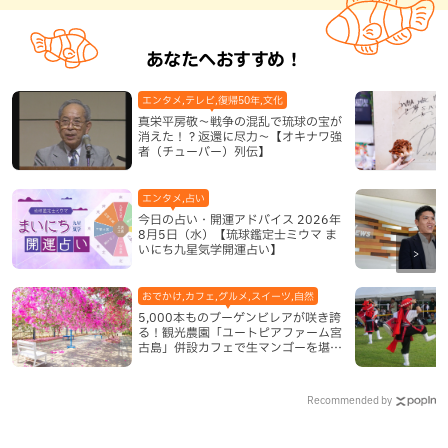
あなたへおすすめ！
エンタメ,テレビ,復帰50年,文化
真栄平房敬～戦争の混乱で琉球の宝が
消えた！？返還に尽力～【オキナワ強
者（チューバー）列伝】
エンタメ,占い
今日の占い・開運アドバイス 2026年
8月5日（水）【琉球鑑定士ミウマ ま
いにち九星気学開運占い】
おでかけ,カフェ,グルメ,スイーツ,自然
5,000本ものブーゲンビレアが咲き誇
る！観光農園「ユートピアファーム宮
古島」併設カフェで生マンゴーを堪能
（宮古島）
Recommended by