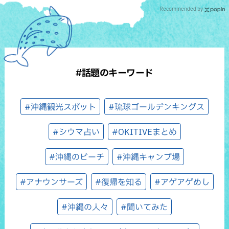
Recommended by
#話題のキーワード
#沖縄観光スポット
#琉球ゴールデンキングス
#シウマ占い
#OKITIVEまとめ
#沖縄のビーチ
#沖縄キャンプ場
#アナウンサーズ
#復帰を知る
#アゲアゲめし
#沖縄の人々
#聞いてみた