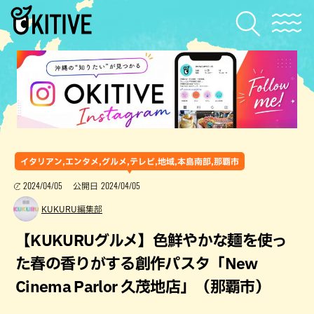
イタリアン,エンタメ,グルメ,テレビ,地域,本島南部,那覇市
2024/04/05
2024/04/05
公開日
KUKURU編集部
【KUKURUグルメ】色鮮やかな麺を使っ
た春の香りがする創作パスタ「New
Cinema Parlor 久茂地店」（那覇市）