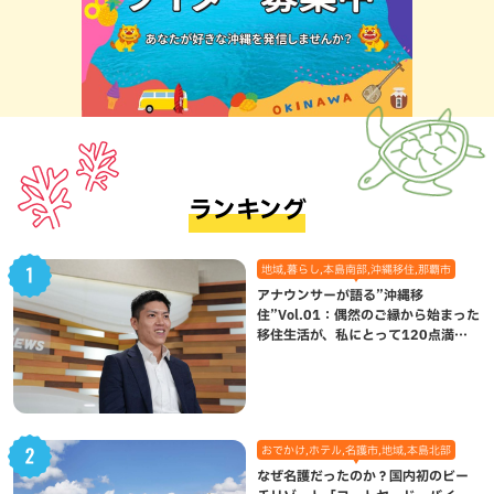
ランキング
地域,暮らし,本島南部,沖縄移住,那覇市
アナウンサーが語る”沖縄移
住”Vol.01：偶然のご縁から始まった
移住生活が、私にとって120点満点
になった理由
おでかけ,ホテル,名護市,地域,本島北部
なぜ名護だったのか？国内初のビー