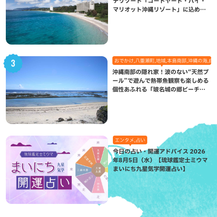
チリゾート「コートヤード・バイ・
マリオット沖縄リゾート」に込めら
れた想い
おでかけ,八重瀬町,地域,本島南部,沖縄の海,自
沖縄南部の隠れ家！波のない“天然プ
ール”で遊んで熱帯魚観察も楽しめる
個性あふれる「玻名城の郷ビーチ」
（八重瀬町）
エンタメ,占い
今日の占い・開運アドバイス 2026
年8月5日（水）【琉球鑑定士ミウマ
まいにち九星気学開運占い】