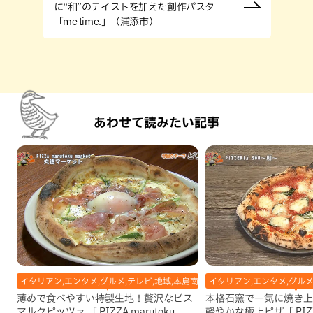
に“和”のテイストを加えた創作パスタ
「me time.」（浦添市）
あわせて読みたい記事
イタリアン,エンタメ,グルメ,テレビ,地域,本島南部,那覇市
イタリアン,エンタメ,グルメ
薄めで食べやすい特製生地！贅沢なビス
本格石窯で一気に焼き上
マルクピッツァ 「 PIZZA marutoku
軽やかな極上ピザ「 PIZZ