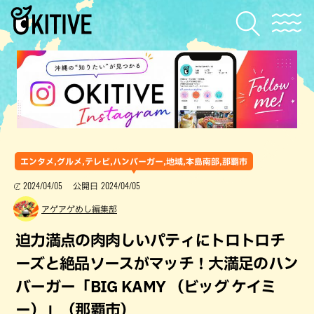
エンタメ,グルメ,テレビ,ハンバーガー,地域,本島南部,那覇市
2024/04/05
2024/04/05
公開日
アゲアゲめし編集部
迫力満点の肉肉しいパティにトロトロチ
ーズと絶品ソースがマッチ！大満足のハン
バーガー「BIG KAMY （ビッグ ケイミ
ー）」（那覇市）