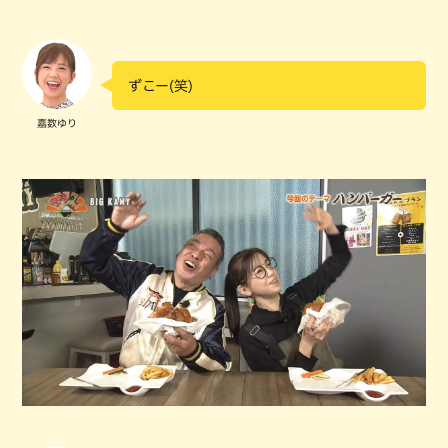
ずこー(笑)
嘉数ゆり