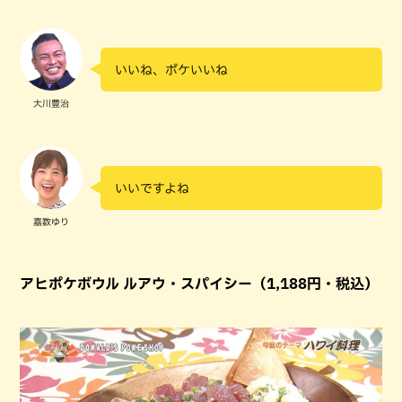
いいね、ポケいいね
大川豊治
いいですよね
嘉数ゆり
アヒポケボウル ルアウ・スパイシー（1,188円・税込）