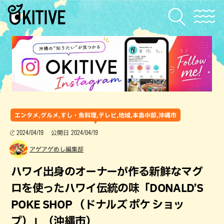
エンタメ,グルメ,すし・魚料理,テレビ,地域,本島中部,沖縄市
2024/04/19
2024/04/19
公開日
アゲアゲめし編集部
ハワイ出身のオーナーが作る新鮮なマグ
ロを使ったハワイ伝統の味「DONALD’S
POKE SHOP （ドナルズ ポケ ショッ
プ）」（沖縄市）