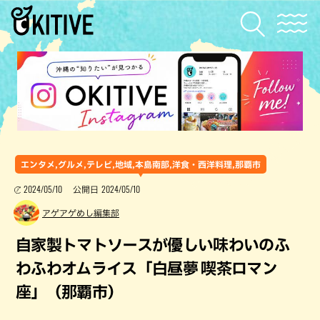
エンタメ,グルメ,テレビ,地域,本島南部,洋食・西洋料理,那覇市
2024/05/10
2024/05/10
公開日
アゲアゲめし編集部
自家製トマトソースが優しい味わいのふ
わふわオムライス「白昼夢 喫茶ロマン
座」（那覇市）