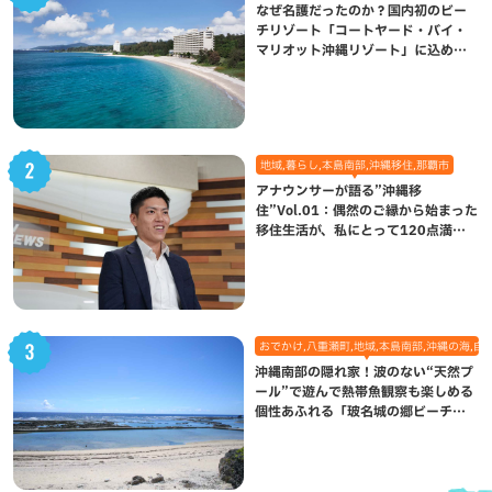
なぜ名護だったのか？国内初のビー
チリゾート「コートヤード・バイ・
マリオット沖縄リゾート」に込めら
れた想い
地域,暮らし,本島南部,沖縄移住,那覇市
アナウンサーが語る”沖縄移
住”Vol.01：偶然のご縁から始まった
移住生活が、私にとって120点満点
になった理由
おでかけ,八重瀬町,地域,本島南部,沖縄の海,自
沖縄南部の隠れ家！波のない“天然プ
ール”で遊んで熱帯魚観察も楽しめる
個性あふれる「玻名城の郷ビーチ」
（八重瀬町）