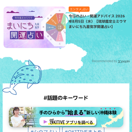
エンタメ,占い
今日の占い・開運アドバイス 2026
年8月5日（水）【琉球鑑定士ミウマ
まいにち九星気学開運占い】
Recommended by
#話題のキーワード
#沖縄観光スポット
#琉球ゴールデンキングス