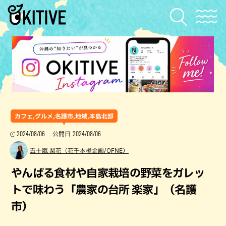
カフェ,グルメ,名護市,地域,本島北部
2024/08/06
2024/08/06
公開日
五十嵐 梨花（花千本槍企画/OFNE）
やんばる食材や自家栽培の野菜をガレッ
トで味わう「農家の台所 楽家」（名護
市）