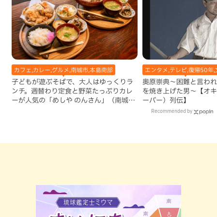
カフェ,カレー,グルメ,南城市,本島南部
エンタメ,テレビ,復帰50年,
子どもが遊ぶそばで、大人はゆっくりラ
奥原崇典～困難と言われ
ンチ。週替わり定食と野菜たっぷりカレ
を焼き上げた男～【オキ
ーが人気の「めしや のんさん」（南城
ーバー）列伝】
市）
Recommended by