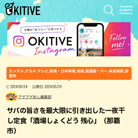
エンタメ,グルメ,テレビ,和食・日本料理,地域,居酒屋・バー,本島南部,那
覇市
2024/05/24
2024/05/24
公開日
アゲアゲめし編集部
サバの旨さを最大限に引き出した一夜干
し定食「酒場しょくどう 残心」（那覇
市）