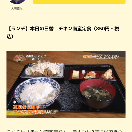
大川豊治
【ランチ】本日の日替 チキン南蛮定食（850円・税
込）
こちらは「チキン南蛮定食」。チキンは2度揚げできつ