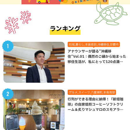
ランキング
地域,暮らし,本島南部,沖縄移住,那覇市
アナウンサーが語る”沖縄移
住”Vol.01：偶然のご縁から始まった
移住生活が、私にとって120点満点
になった理由
グルメ,スイーツ,八重瀬町,本島南部
行列ができる理由に納得！「新垣珈
琲」の自家焙煎コーヒーソフトクリ
ーム＆炙りマシュマロのスモアラテ
が絶品（八重瀬町）