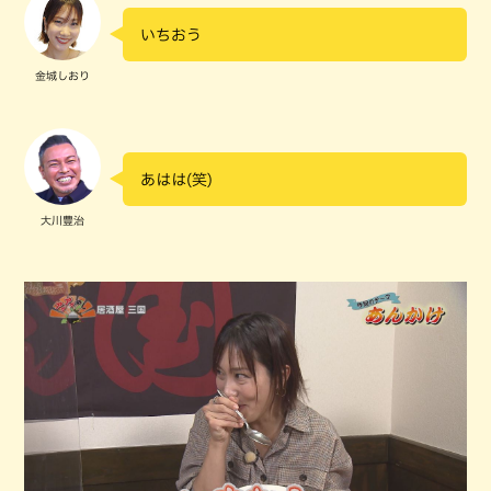
いちおう
金城しおり
あはは(笑)
大川豊治