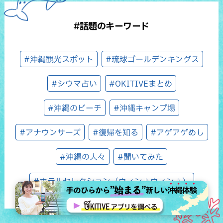
#話題のキーワード
#沖縄観光スポット
#琉球ゴールデンキングス
#シウマ占い
#OKITIVEまとめ
#沖縄のビーチ
#沖縄キャンプ場
#アナウンサーズ
#復帰を知る
#アゲアゲめし
#沖縄の人々
#聞いてみた
#ホテルセレクション（ウィン♪ウィン♪）