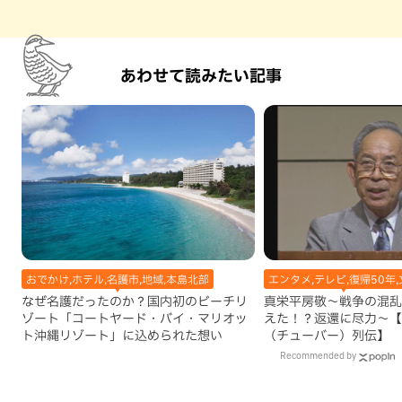
あわせて読みたい記事
おでかけ,ホテル,名護市,地域,本島北部
エンタメ,テレビ,復帰50年,
なぜ名護だったのか？国内初のビーチリ
真栄平房敬～戦争の混乱
ゾート「コートヤード・バイ・マリオッ
えた！？返還に尽力～【
ト沖縄リゾート」に込められた想い
（チューバー）列伝】
Recommended by