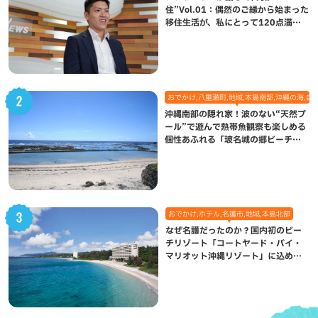
住”Vol.01：偶然のご縁から始まった
移住生活が、私にとって120点満点
になった理由
おでかけ,八重瀬町,地域,本島南部,沖縄の海,自
沖縄南部の隠れ家！波のない“天然プ
ール”で遊んで熱帯魚観察も楽しめる
個性あふれる「玻名城の郷ビーチ」
（八重瀬町）
おでかけ,ホテル,名護市,地域,本島北部
なぜ名護だったのか？国内初のビー
チリゾート「コートヤード・バイ・
マリオット沖縄リゾート」に込めら
れた想い