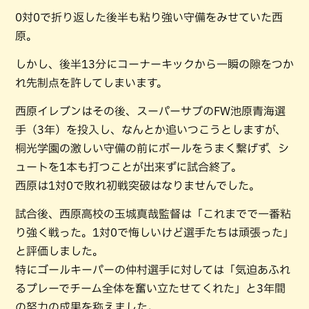
0対0で折り返した後半も粘り強い守備をみせていた西
原。
しかし、後半13分にコーナーキックから一瞬の隙をつか
れ先制点を許してしまいます。
西原イレブンはその後、スーパーサブのFW池原青海選
手（3年）を投入し、なんとか追いつこうとしますが、
桐光学園の激しい守備の前にボールをうまく繋げず、シ
ュートを1本も打つことが出来ずに試合終了。
西原は1対0で敗れ初戦突破はなりませんでした。
試合後、西原高校の玉城真哉監督は「これまでで一番粘
り強く戦った。1対0で悔しいけど選手たちは頑張った」
と評価しました。
特にゴールキーパーの仲村選手に対しては「気迫あふれ
るプレーでチーム全体を奮い立たせてくれた」と3年間
の努力の成果を称えました。