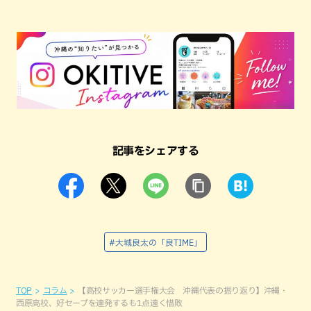
記事をシェアする
#大城良太の「良TIME」
TOP
コラム
【高校サッカー選手権大会 沖縄代表の振り返り】沖縄・
西原高校、好セーブを連発するも1点遠く惜敗