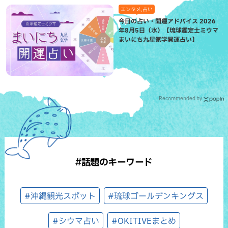
エンタメ,占い
今日の占い・開運アドバイス 2026
年8月5日（水）【琉球鑑定士ミウマ
まいにち九星気学開運占い】
Recommended by
#話題のキーワード
#沖縄観光スポット
#琉球ゴールデンキングス
#シウマ占い
#OKITIVEまとめ