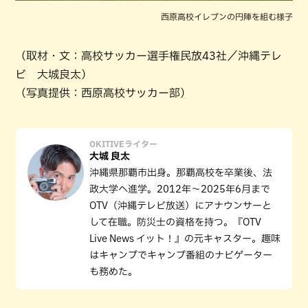
西原高校イレブンの円陣を組む様子
（取材・文：高校サッカー選手権民放43社／沖縄テレ
ビ 大城良太）
（写真提供：西原高校サッカー部）
OKITIVEライター
大城 良太
沖縄県那覇市出身。那覇高校を卒業後、法
政大学へ進学。2012年～2025年6月まで
OTV（沖縄テレビ放送）にアナウンサーと
して在職。防災士の資格を持つ。『OTV
Live News イット！』の元キャスター。趣味
はキャンプでキャンプ番組のナビゲーター
も務めた。