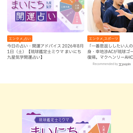
エンタメ,占い
エンタメ,スポーツ
今日の占い・開運アドバイス 2026年8月
「一番恩返ししたい人の
1日（土）【琉球鑑定士ミウマ まいにち
身・幸地渉ACが琉球ゴ
九星気学開運占い】
復帰。マクヘンリーAH
理由
Recommended by