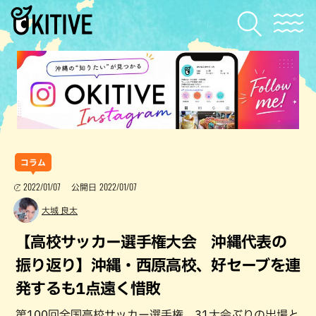
コラム
2022/01/07
2022/01/07
公開日
大城 良太
【高校サッカー選手権大会 沖縄代表の
振り返り】沖縄・西原高校、好セーブを連
発するも1点遠く惜敗
第100回全国高校サッカー選手権。31大会ぶりの出場と