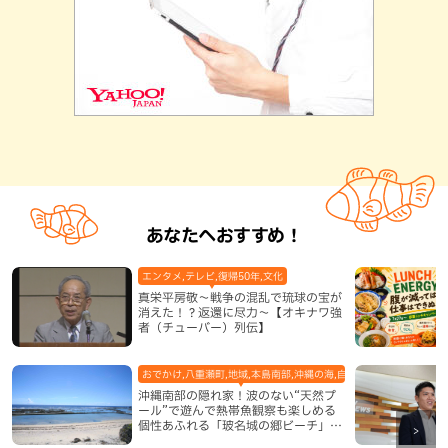
あなたへおすすめ！
エンタメ,テレビ,復帰50年,文化
真栄平房敬～戦争の混乱で琉球の宝が
消えた！？返還に尽力～【オキナワ強
者（チューバー）列伝】
おでかけ,八重瀬町,地域,本島南部,沖縄の海,自然
沖縄南部の隠れ家！波のない“天然プ
ール”で遊んで熱帯魚観察も楽しめる
個性あふれる「玻名城の郷ビーチ」
（八重瀬町）