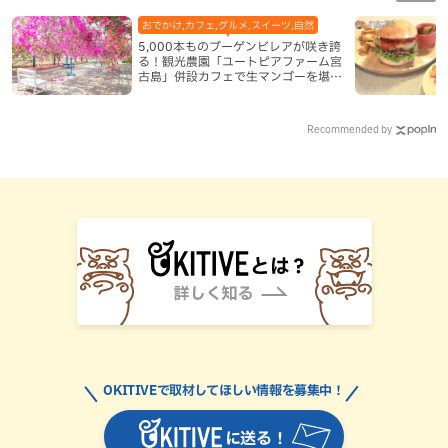
おでかけ,カフェ,グルメ,スイーツ,自然
5,000本ものブーゲンビレアが咲き誇
る！観光農園「ユートピアファーム宮
古島」併設カフェで生マンゴーを堪能
（宮古島）
Recommended by
OKITIVEで取材してほしい情報を募集中！
に送る！