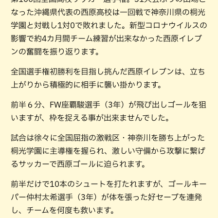
なった沖縄県代表の西原高校は一回戦で神奈川県の桐光
学園と対戦し1対0で敗れました。新型コロナウイルスの
影響で約4カ月間チーム練習が出来なかった西原イレブ
ンの奮闘を振り返ります。
全国選手権初勝利を目指し挑んだ西原イレブンは、立ち
上がりから積極的に相手に襲い掛かります。
前半６分、FW座覇駿選手（3年）が飛び出しゴールを狙
いますが、枠を捉える事が出来ませんでした。
試合は徐々に全国屈指の激戦区・神奈川を勝ち上がった
桐光学園に主導権を握られ、激しい守備から攻撃に繋げ
るサッカーで西原ゴールに迫られます。
前半だけで10本のシュートを打たれますが、ゴールキー
パー仲村太希選手（3年）が体を張った好セーブを連発
し、チームを何度も救います。