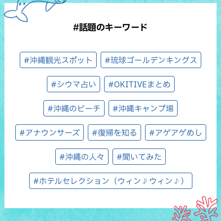
#話題のキーワード
#沖縄観光スポット
#琉球ゴールデンキングス
#シウマ占い
#OKITIVEまとめ
#沖縄のビーチ
#沖縄キャンプ場
#アナウンサーズ
#復帰を知る
#アゲアゲめし
#沖縄の人々
#聞いてみた
#ホテルセレクション（ウィン♪ウィン♪）