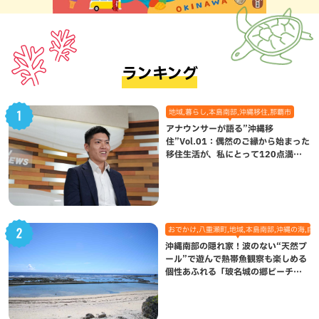
ランキング
地域,暮らし,本島南部,沖縄移住,那覇市
アナウンサーが語る”沖縄移
住”Vol.01：偶然のご縁から始まった
移住生活が、私にとって120点満点
になった理由
おでかけ,八重瀬町,地域,本島南部,沖縄の海,自
沖縄南部の隠れ家！波のない“天然プ
ール”で遊んで熱帯魚観察も楽しめる
個性あふれる「玻名城の郷ビーチ」
（八重瀬町）