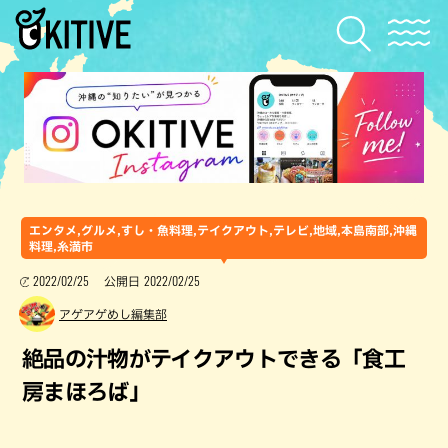
エンタメ,グルメ,すし・魚料理,テイクアウト,テレビ,地域,本島南部,沖縄
料理,糸満市
2022/02/25
2022/02/25
公開日
アゲアゲめし編集部
絶品の汁物がテイクアウトできる「食工
房まほろば」