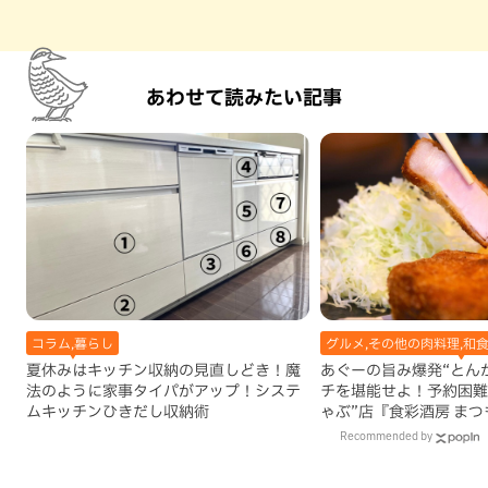
あわせて読みたい記事
コラム,暮らし
グルメ,その他の肉料理,和
夏休みはキッチン収納の見直しどき！魔
あぐーの旨み爆発“とん
法のように家事タイパがアップ！システ
チを堪能せよ！予約困難
ムキッチンひきだし収納術
ゃぶ”店『食彩酒房 ま
でオープン（那覇市）
Recommended by