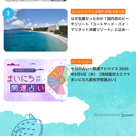
おでかけ,ホテル,名護市,地域,本島北部
なぜ名護だったのか？国内初のビー
チリゾート「コートヤード・バイ・
マリオット沖縄リゾート」に込めら
れた想い
エンタメ,占い
今日の占い・開運アドバイス 2026
年8月5日（水）【琉球鑑定士ミウマ
まいにち九星気学開運占い】
Recommended by