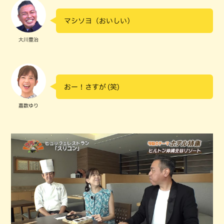
マシソヨ（おいしい）
大川豊治
おー！さすが (笑)
嘉数ゆり