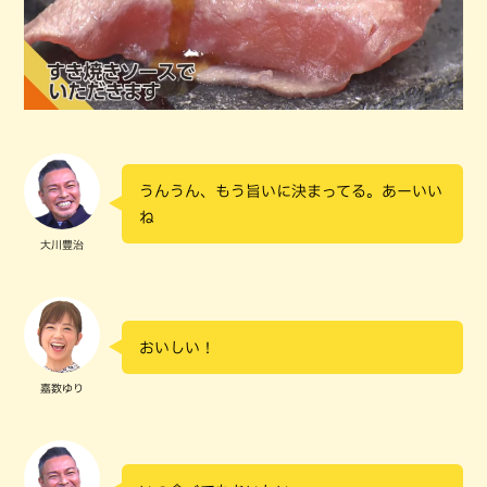
うんうん、もう旨いに決まってる。あーいい
ね
大川豊治
おいしい！
嘉数ゆり