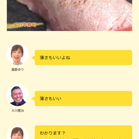
薄さもいいよね
嘉数ゆり
薄さもいい
大川豊治
わかります？