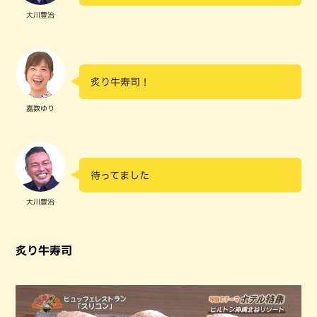
大川豊治
炙り牛寿司！
嘉数ゆり
待ってました
大川豊治
炙り牛寿司