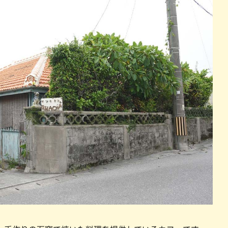
パン
カレー
バーガー
タコス・タコライス