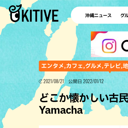
沖縄ニュース
グ
ラ
テイ
すし
沖
エンタメ,カフェ,グルメ,テレビ,
2021/08/21
2022/01/12
公開日
洋食・
どこか懐かしい古
ステー
Yamacha
その他
ブッフェ