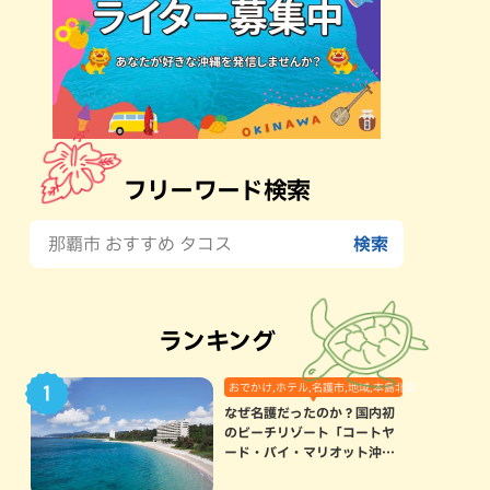
フリーワード検索
ランキング
おでかけ,ホテル,名護市,地域,本島北部
なぜ名護だったのか？国内初
のビーチリゾート「コートヤ
ード・バイ・マリオット沖縄
リゾート」に込められた想い