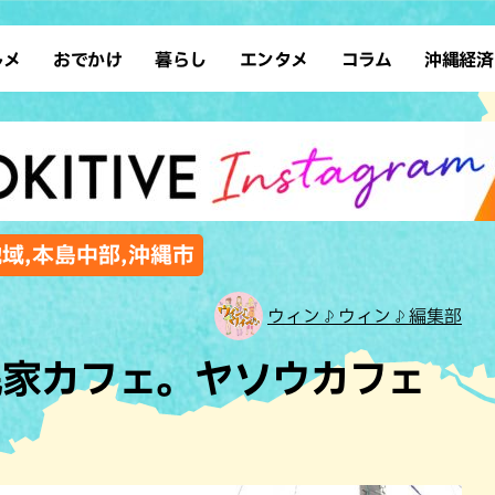
ルメ
おでかけ
暮らし
エンタメ
コラム
沖縄経済
ーメン
デート
沖縄そば
レシピ
スポーツ
ドライブ
SDGs
占い
クアウト
散歩
ファッション
カフェ
タレント・芸人
ソロ活
ローカルニュース
テレビ
・魚料理
自然
和食・日本料理
沖縄移住
イベント
子ども
沖縄旧暦行事
縄料理
歴史
アジア・エスニック
体験
地域,本島中部,沖縄市
中華
レジャー
イタリアン
アート
ウィン♪ウィン♪編集部
西洋料理
ショッピング
フレンチ
ホテル
民家カフェ。ヤソウカフェ
キ・焼肉
サウナ
焼鳥・串料理
公園
の肉料理
沖縄の海
居酒屋・バー
・バイキング
スイーツ