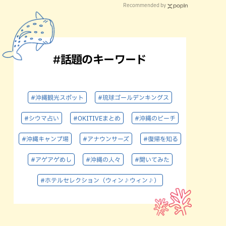
Recommended by
#話題のキーワード
#沖縄観光スポット
#琉球ゴールデンキングス
#シウマ占い
#OKITIVEまとめ
#沖縄のビーチ
#沖縄キャンプ場
#アナウンサーズ
#復帰を知る
#アゲアゲめし
#沖縄の人々
#聞いてみた
#ホテルセレクション（ウィン♪ウィン♪）