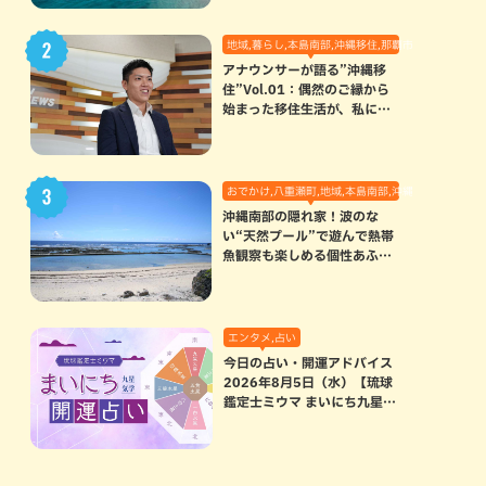
地域,暮らし,本島南部,沖縄移住,那覇市
アナウンサーが語る”沖縄移
住”Vol.01：偶然のご縁から
始まった移住生活が、私にと
って120点満点になった理由
おでかけ,八重瀬町,地域,本島南部,沖縄の海,自然
沖縄南部の隠れ家！波のな
い“天然プール”で遊んで熱帯
魚観察も楽しめる個性あふれ
る「玻名城の郷ビーチ」（八
重瀬町）
エンタメ,占い
今日の占い・開運アドバイス
2026年8月5日（水）【琉球
鑑定士ミウマ まいにち九星気
学開運占い】