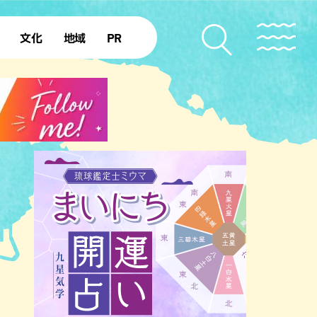
文化
地域
PR
復帰50年
本島北部
本島中部
本島南部
先島諸島
北部離島
南部離島