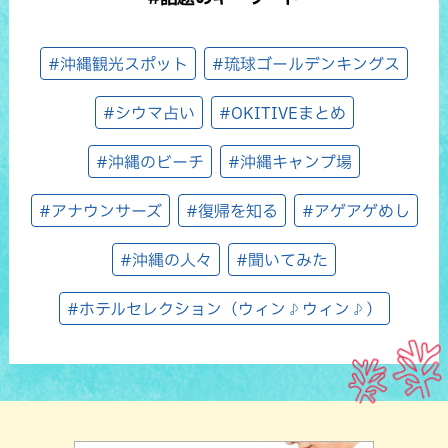
#沖縄観光スポット
#琉球ゴールデンキングス
#シウマ占い
#OKITIVEまとめ
#沖縄のビーチ
#沖縄キャンプ場
#アナウンサーズ
#復帰を知る
#アゲアゲめし
#沖縄の人々
#聞いてみた
#ホテルセレクション（ウィン♪ウィン♪）