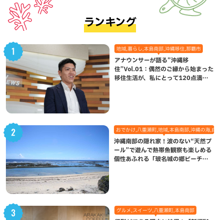
ランキング
地域,暮らし,本島南部,沖縄移住,那覇市
アナウンサーが語る”沖縄移
住”Vol.01：偶然のご縁から始まった
移住生活が、私にとって120点満点
になった理由
おでかけ,八重瀬町,地域,本島南部,沖縄の海,自
沖縄南部の隠れ家！波のない“天然プ
ール”で遊んで熱帯魚観察も楽しめる
個性あふれる「玻名城の郷ビーチ」
（八重瀬町）
グルメ,スイーツ,八重瀬町,本島南部