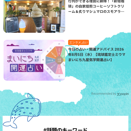
行列ができる理由に納得！「新垣珈
琲」の自家焙煎コーヒーソフトクリ
ーム＆炙りマシュマロのスモアラテ
が絶品（八重瀬町）
エンタメ,占い
今日の占い・開運アドバイス 2026
年8月5日（水）【琉球鑑定士ミウマ
まいにち九星気学開運占い】
Recommended by
#話題のキーワード