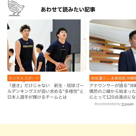
あわせて読みたい記事
エンタメ,スポーツ
地域,暮らし,本島南部,沖縄
「速さ」だけじゃない 新生・琉球ゴー
アナウンサーが語る”沖縄移
ルデンキングスが追い求める“多様性”と
偶然のご縁から始まった
日本人選手が輝けるチームとは
にとって120点満点に
Recommended by