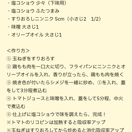
・塩コショウ 少々（下味用）
・塩コショウ ふたつまみ
・すりおろしニンニク 5cm（小さじ2 1/2）
・味噌 大さじ1
・オリーブオイル 大さじ1
＜作り方＞
① 玉ねぎをすりおろす
② 鶏もも肉を一口大に切り、フライパンにニンニクとオ
リーブオイルを入れ、香りが立ったら、鶏もも肉を焼く
③ 焼き色が付いたらシメジを一緒に炒め、①を入れ、蓋
をして3分程煮込む
④ トマトジュースと味噌を入れ、蓋をして5分程、中火
で煮込む
⑤ 仕上げに塩コショウで味を調えたら、完成！
※トマトのリコピンは加熱すると吸収率アップ
※玉ねぎはすりおろしてから炒めると消化吸収率アップ