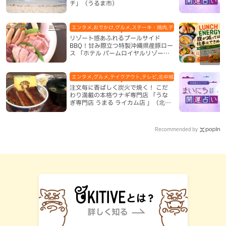
チ」（うるま市）
エンタメ,おでかけ,グルメ,ステーキ・焼肉,テレビ,ホテル,地域,本島
リゾート感あふれるプールサイド
BBQ！甘み際立つ特製沖縄県産豚ロー
ス 「ホテル パームロイヤルリゾート
国際通り」（那覇市）
エンタメ,グルメ,テイクアウト,テレビ,北中城村,和食・日本料理,地
注文毎に香ばしく炭火で焼く！ こだ
わり満載の本格ウナギ専門店 「うな
ぎ専門店 うまる ライカム店 」（北中
城村）
Recommended by