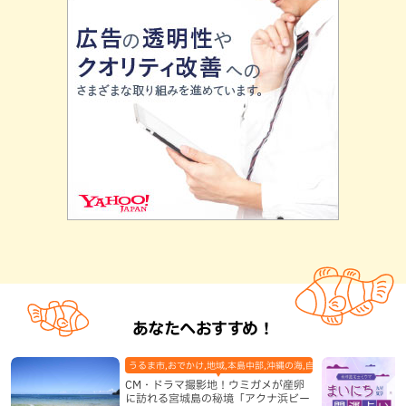
あなたへおすすめ！
うるま市,おでかけ,地域,本島中部,沖縄の海,自然
CM・ドラマ撮影地！ウミガメが産卵
に訪れる宮城島の秘境「アクナ浜ビー