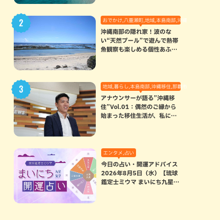
おでかけ,八重瀬町,地域,本島南部,沖縄の海,自然
沖縄南部の隠れ家！波のな
い“天然プール”で遊んで熱帯
魚観察も楽しめる個性あふれ
る「玻名城の郷ビーチ」（八
重瀬町）
地域,暮らし,本島南部,沖縄移住,那覇市
アナウンサーが語る”沖縄移
住”Vol.01：偶然のご縁から
始まった移住生活が、私にと
って120点満点になった理由
エンタメ,占い
今日の占い・開運アドバイス
2026年8月5日（水）【琉球
鑑定士ミウマ まいにち九星気
学開運占い】