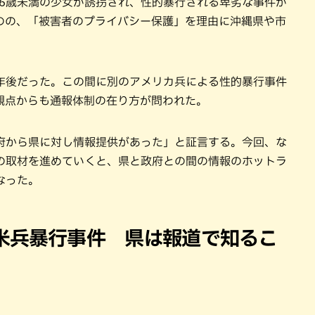
り16歳未満の少女が誘拐され、性的暴行される卑劣な事件が
のの、「被害者のプライバシー保護」を理由に沖縄県や市
年後だった。この間に別のアメリカ兵による性的暴行事件
観点からも通報体制の在り方が問われた。
府から県に対し情報提供があった」と証言する。今回、な
の取材を進めていくと、県と政府との間の情報のホットラ
なった。
米兵暴行事件 県は報道で知るこ