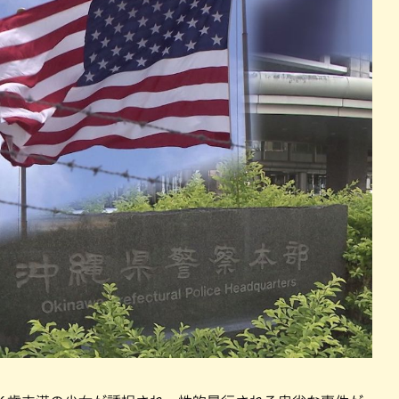
パン
カレー
バーガー
タコス・タコライス