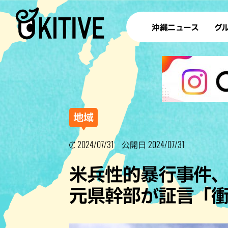
沖縄ニュース
グ
ラ
テイ
すし
沖
地域
2024/07/31
2024/07/31
公開日
洋食・
米兵性的暴行事件
ステー
元県幹部が証言「
その他
ブッフェ