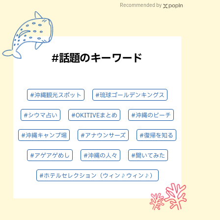
Recommended by
#話題のキーワード
#沖縄観光スポット
#琉球ゴールデンキングス
#シウマ占い
#OKITIVEまとめ
#沖縄のビーチ
#沖縄キャンプ場
#アナウンサーズ
#復帰を知る
#アゲアゲめし
#沖縄の人々
#聞いてみた
#ホテルセレクション（ウィン♪ウィン♪）