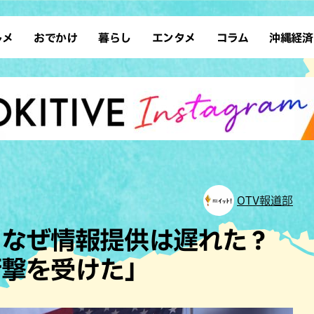
ルメ
おでかけ
暮らし
エンタメ
コラム
沖縄経済
ーメン
デート
沖縄そば
レシピ
スポーツ
ドライブ
SDGs
占い
クアウト
散歩
ファッション
カフェ
タレント・芸人
ソロ活
ローカルニュース
テレビ
・魚料理
自然
和食・日本料理
沖縄移住
イベント
子ども
沖縄旧暦行事
縄料理
歴史
アジア・エスニック
体験
中華
レジャー
イタリアン
アート
OTV報道部
西洋料理
ショッピング
フレンチ
ホテル
、なぜ情報提供は遅れた？
キ・焼肉
サウナ
焼鳥・串料理
公園
衝撃を受けた」
の肉料理
沖縄の海
居酒屋・バー
・バイキング
スイーツ