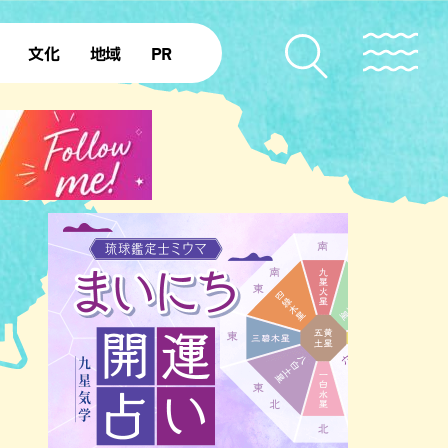
文化
地域
PR
復帰50年
本島北部
本島中部
本島南部
先島諸島
北部離島
南部離島