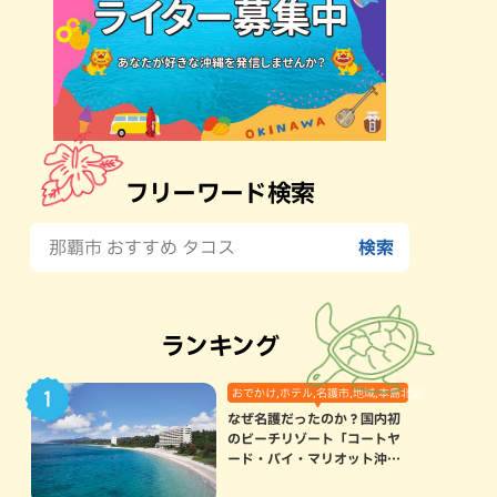
フリーワード検索
ランキング
おでかけ,ホテル,名護市,地域,本島北部
なぜ名護だったのか？国内初
のビーチリゾート「コートヤ
ード・バイ・マリオット沖縄
リゾート」に込められた想い