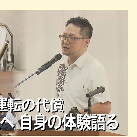
パン
カレー
バーガー
タコス・タコライス