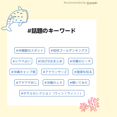
Recommended by
#話題のキーワード
#沖縄観光スポット
#琉球ゴールデンキングス
#シウマ占い
#OKITIVEまとめ
#沖縄のビーチ
#沖縄キャンプ場
#アナウンサーズ
#復帰を知る
#アゲアゲめし
#沖縄の人々
#聞いてみた
#ホテルセレクション（ウィン♪ウィン♪）