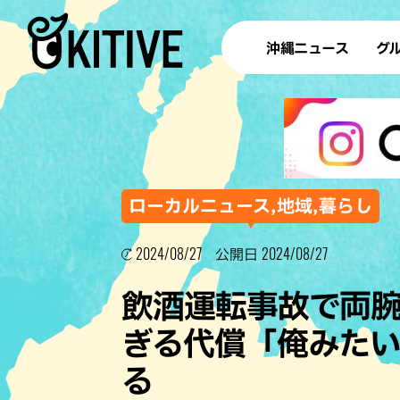
沖縄ニュース
グ
ラ
テイ
すし
沖
ローカルニュース,地域,暮らし
2024/08/27
2024/08/27
公開日
洋食・
飲酒運転事故で両腕
ステー
ぎる代償「俺みた
その他
る
ブッフェ