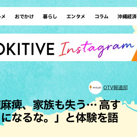
ルメ
おでかけ
暮らし
エンタメ
コラム
沖縄経済
ーメン
デート
沖縄そば
レシピ
スポーツ
ドライブ
SDGs
占い
クアウト
散歩
ファッション
カフェ
タレント・芸人
ソロ活
ローカルニュース
テレビ
・魚料理
自然
和食・日本料理
沖縄移住
イベント
子ども
沖縄旧暦行事
縄料理
歴史
アジア・エスニック
体験
中華
レジャー
イタリアン
アート
OTV報道部
西洋料理
ショッピング
フレンチ
ホテル
麻痺、家族も失う… 高す
キ・焼肉
サウナ
焼鳥・串料理
公園
いになるな。」と体験を語
の肉料理
沖縄の海
居酒屋・バー
・バイキング
スイーツ