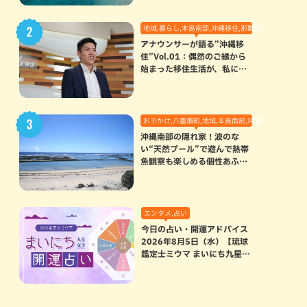
地域,暮らし,本島南部,沖縄移住,那覇市
アナウンサーが語る”沖縄移
住”Vol.01：偶然のご縁から
始まった移住生活が、私にと
って120点満点になった理由
おでかけ,八重瀬町,地域,本島南部,沖縄の海,自然
沖縄南部の隠れ家！波のな
い“天然プール”で遊んで熱帯
魚観察も楽しめる個性あふれ
る「玻名城の郷ビーチ」（八
重瀬町）
エンタメ,占い
今日の占い・開運アドバイス
2026年8月5日（水）【琉球
鑑定士ミウマ まいにち九星気
学開運占い】