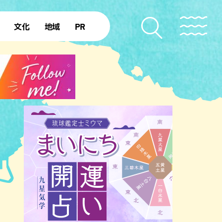
文化
地域
PR
復帰50年
本島北部
本島中部
本島南部
先島諸島
北部離島
南部離島