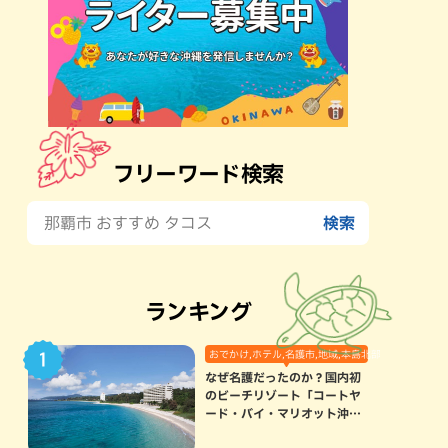
フリーワード検索
ランキング
おでかけ,ホテル,名護市,地域,本島北部
なぜ名護だったのか？国内初
のビーチリゾート「コートヤ
ード・バイ・マリオット沖縄
リゾート」に込められた想い