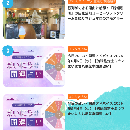
グルメ,スイーツ,八重瀬町,本島南部
行列ができる理由に納得！「新垣珈
琲」の自家焙煎コーヒーソフトクリ
ーム＆炙りマシュマロのスモアラテ
が絶品（八重瀬町）
エンタメ,占い
今日の占い・開運アドバイス 2026
年8月5日（水）【琉球鑑定士ミウマ
まいにち九星気学開運占い】
エンタメ,占い
今日の占い・開運アドバイス 2026
年8月4日（火）【琉球鑑定士ミウマ
まいにち九星気学開運占い】