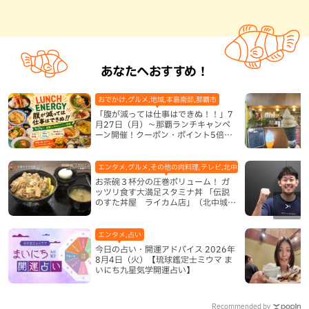
あなたへおすすめ！
おでかけ,グルメ,地域,本島南部,那覇市
「腹が減っては仕事はできぬ！！」7
月27日（月）〜那覇ランチキャンペ
ーン開催！クーポン・ポイント5倍・
限定グッズが当たる12日間
エンタメ,グルメ,その他の肉料理,テレビ,北中城村,地域,本島中部
お茶碗３杯分の圧巻ボリューム！ ガ
ッツリ食す大満足スタミナ丼 「伝説
のすた丼屋 ライカム店」（北中城
村）
エンタメ,占い
今日の占い・開運アドバイス 2026年
8月4日（火）【琉球鑑定士ミウマ ま
いにち九星気学開運占い】
Recommended by