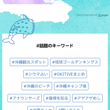
Recommended by
#話題のキーワード
#沖縄観光スポット
#琉球ゴールデンキングス
#シウマ占い
#OKITIVEまとめ
#沖縄のビーチ
#沖縄キャンプ場
#アナウンサーズ
#復帰を知る
#アゲアゲめし