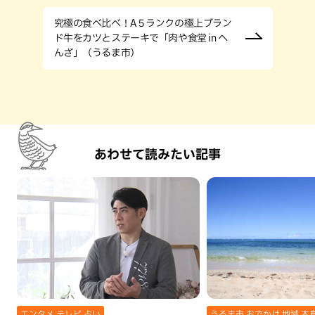
究極の食べ比べ！A５ランクの極上ブラン
ド牛をカツとステーキで「肉や食堂 in へ
んざ」（うるま市）
あわせて読みたい記事
エンタメ,テレビ,占い
うるま市,おでかけ,地域,本