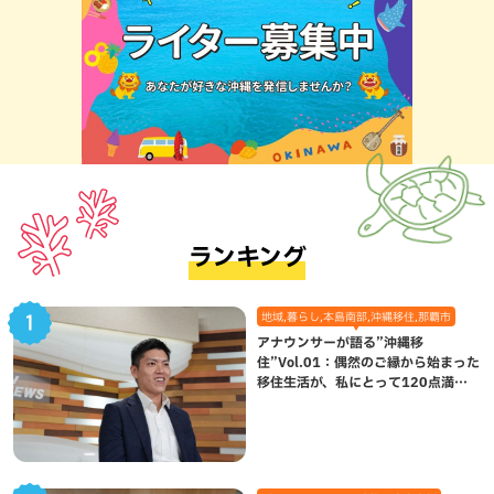
ランキング
地域,暮らし,本島南部,沖縄移住,那覇市
アナウンサーが語る”沖縄移
住”Vol.01：偶然のご縁から始まった
移住生活が、私にとって120点満点
になった理由