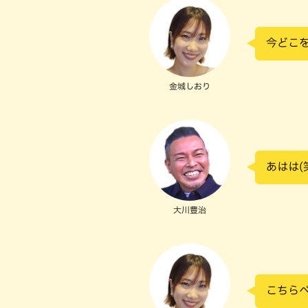
今どこ
金城しおり
あはは(
大川豊治
こちら