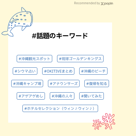
Recommended by
#話題のキーワード
#沖縄観光スポット
#琉球ゴールデンキングス
#シウマ占い
#OKITIVEまとめ
#沖縄のビーチ
#沖縄キャンプ場
#アナウンサーズ
#復帰を知る
#アゲアゲめし
#沖縄の人々
#聞いてみた
#ホテルセレクション（ウィン♪ウィン♪）