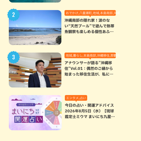
おでかけ,八重瀬町,地域,本島南部,沖縄の海,自然
沖縄南部の隠れ家！波のな
い“天然プール”で遊んで熱帯
魚観察も楽しめる個性あふれ
る「玻名城の郷ビーチ」（八
重瀬町）
地域,暮らし,本島南部,沖縄移住,那覇市
アナウンサーが語る”沖縄移
住”Vol.01：偶然のご縁から
始まった移住生活が、私にと
って120点満点になった理由
エンタメ,占い
今日の占い・開運アドバイス
2026年8月5日（水）【琉球
鑑定士ミウマ まいにち九星気
学開運占い】