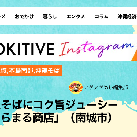
ルメ
おでかけ
暮らし
エンタメ
コラム
沖縄経済
ーメン
デート
沖縄そば
レシピ
スポーツ
ドライブ
SDGs
占い
クアウト
散歩
ファッション
カフェ
タレント・芸人
ソロ活
ローカルニュース
テレビ
・魚料理
自然
和食・日本料理
沖縄移住
イベント
子ども
沖縄旧暦行事
縄料理
歴史
アジア・エスニック
体験
地域,本島南部,沖縄そば
中華
レジャー
イタリアン
アート
アゲアゲめし編集部
西洋料理
ショッピング
フレンチ
ホテル
縄そばにコク旨ジューシー
キ・焼肉
サウナ
焼鳥・串料理
公園
わらまる商店」（南城市）
の肉料理
沖縄の海
居酒屋・バー
・バイキング
スイーツ