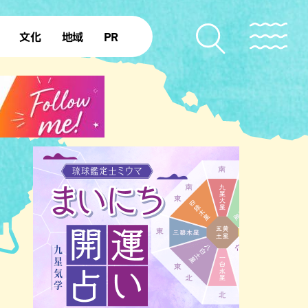
文化
地域
PR
復帰50年
本島北部
本島中部
本島南部
先島諸島
北部離島
南部離島