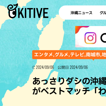
沖縄ニュース
グ
ラ
テイ
すし
沖
エンタメ,グルメ,テレビ,南城市,
2024/09/06
2024/09/06
公開日
洋食・
あっさりダシの沖
ステー
がベストマッチ「
その他
ブッフェ