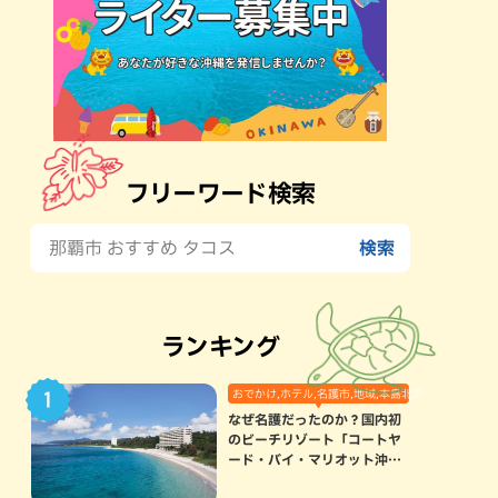
フリーワード検索
ランキング
おでかけ,ホテル,名護市,地域,本島北部
なぜ名護だったのか？国内初
のビーチリゾート「コートヤ
ード・バイ・マリオット沖縄
リゾート」に込められた想い