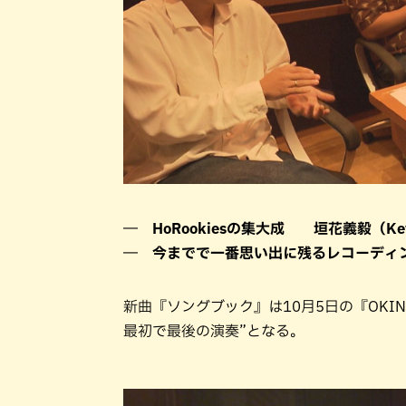
― HoRookiesの集大成 垣花義毅（Key
― 今までで一番思い出に残るレコーディン
新曲『ソングブック』は10月5日の『OKINAWA
最初で最後の演奏”となる。