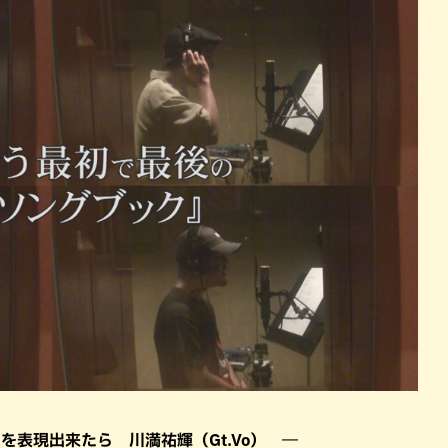
を表現出来たら 川満祐輝（Gt.Vo） ―