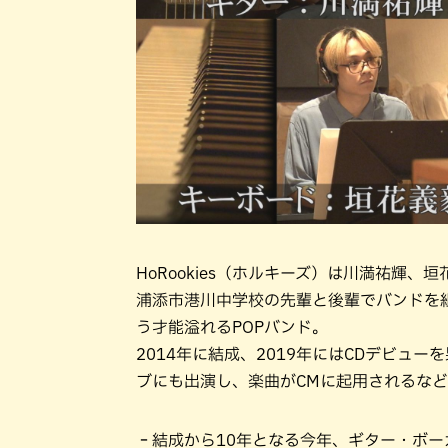
HoRookies（ホルキーズ）は川満祐輝
浦添市港川中学校の先輩と後輩でバンドを
う才能溢れるPOPバンド。
2014年に結成、2019年にはCDデビュ
ブにも出演し、楽曲がCMに起用されるな
‐結成から10年となる今年、ギター・ボ