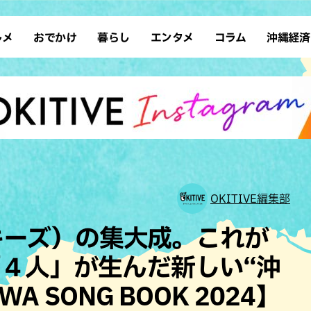
ルメ
おでかけ
暮らし
エンタメ
コラム
沖縄経済
ーメン
デート
沖縄そば
レシピ
スポーツ
ドライブ
SDGs
占い
クアウト
散歩
ファッション
カフェ
タレント・芸人
ソロ活
ローカルニュース
テレビ
・魚料理
自然
和食・日本料理
沖縄移住
イベント
子ども
沖縄旧暦行事
縄料理
歴史
アジア・エスニック
体験
中華
レジャー
イタリアン
アート
OKITIVE編集部
西洋料理
ショッピング
フレンチ
ホテル
ホルキーズ）の集大成。これが
キ・焼肉
サウナ
焼鳥・串料理
公園
４人」が生んだ新しい“沖
の肉料理
沖縄の海
居酒屋・バー
A SONG BOOK 2024】
・バイキング
スイーツ