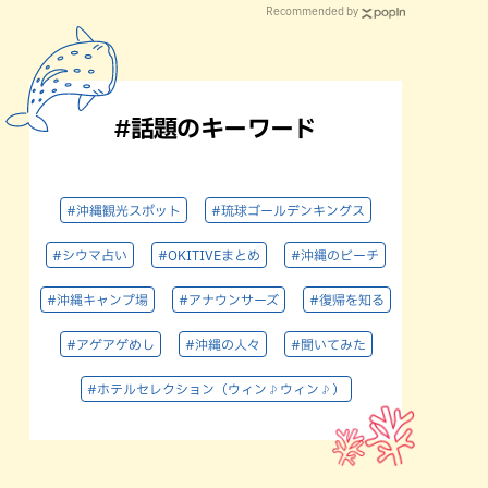
Recommended by
#話題のキーワード
#沖縄観光スポット
#琉球ゴールデンキングス
#シウマ占い
#OKITIVEまとめ
#沖縄のビーチ
#沖縄キャンプ場
#アナウンサーズ
#復帰を知る
#アゲアゲめし
#沖縄の人々
#聞いてみた
#ホテルセレクション（ウィン♪ウィン♪）