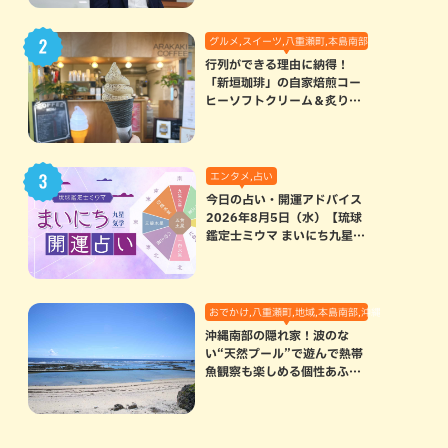
グルメ,スイーツ,八重瀬町,本島南部
行列ができる理由に納得！
「新垣珈琲」の自家焙煎コー
ヒーソフトクリーム＆炙りマ
シュマロのスモアラテが絶品
（八重瀬町）
エンタメ,占い
今日の占い・開運アドバイス
2026年8月5日（水）【琉球
鑑定士ミウマ まいにち九星気
学開運占い】
おでかけ,八重瀬町,地域,本島南部,沖縄の海,自然
沖縄南部の隠れ家！波のな
い“天然プール”で遊んで熱帯
魚観察も楽しめる個性あふれ
る「玻名城の郷ビーチ」（八
重瀬町）