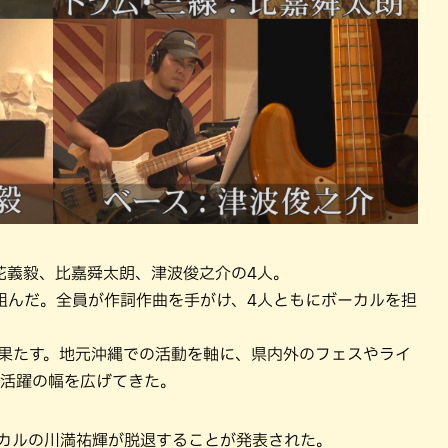
、垣花義毅、比嘉舜太朗、津波俊之介の4人。
組んだ。全員が作詞作曲を手がけ、4人ともにボーカルを担
ーを果たす。地元沖縄での活動を軸に、県内外のフェスやライ
ど活躍の幅を広げてきた。
ーカルの川満祐輝が脱退することが発表された。