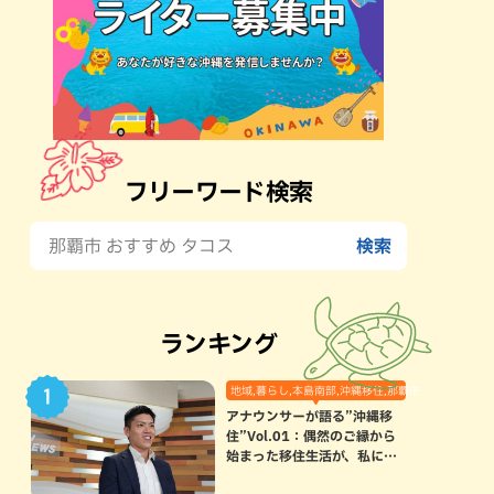
フリーワード検索
ランキング
地域,暮らし,本島南部,沖縄移住,那覇市
アナウンサーが語る”沖縄移
住”Vol.01：偶然のご縁から
始まった移住生活が、私にと
って120点満点になった理由