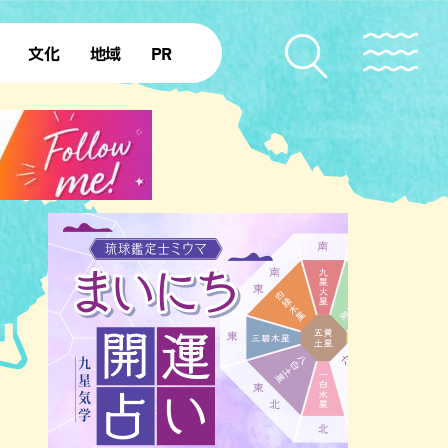
文化
地域
PR
復帰50年
本島北部
本島中部
本島南部
先島諸島
北部離島
南部離島