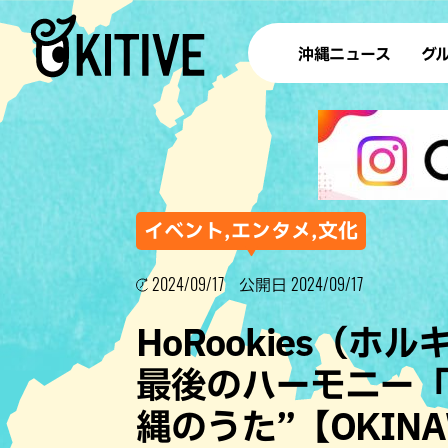
沖縄ニュース
グ
ラ
テイ
すし
沖
イベント,エンタメ,文化
2024/09/17
2024/09/17
公開日
洋食・
HoRookies（
ステー
最後のハーモニー「
その他
縄のうた”【OKINAW
ブッフェ