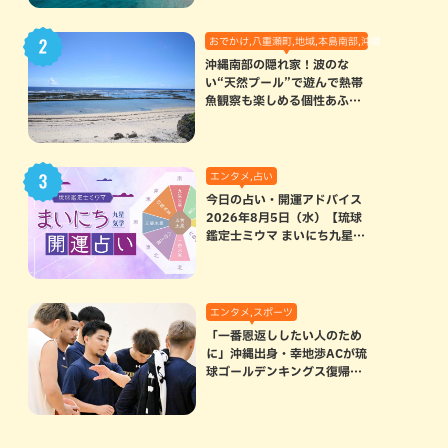
おでかけ,八重瀬町,地域,本島南部,沖縄の海,自然
沖縄南部の隠れ家！波のな
い“天然プール”で遊んで熱帯
魚観察も楽しめる個性あふれ
る「玻名城の郷ビーチ」（八
重瀬町）
エンタメ,占い
今日の占い・開運アドバイス
2026年8月5日（水）【琉球
鑑定士ミウマ まいにち九星気
学開運占い】
エンタメ,スポーツ
「一番恩返ししたい人のため
に」沖縄出身・幸地渉ACが琉
球ゴールデンキングス復帰。
マクヘンリーAHCに信頼を寄
せる理由