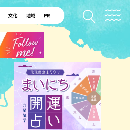
文化
地域
PR
復帰50年
本島北部
本島中部
本島南部
先島諸島
北部離島
南部離島