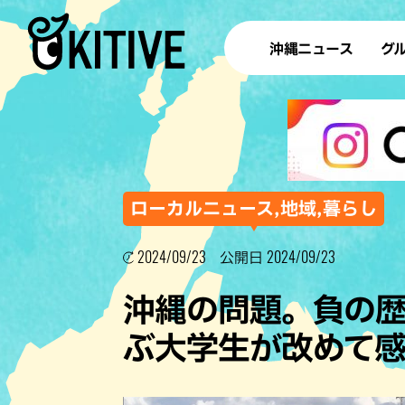
沖縄ニュース
グ
ラ
テイ
すし
沖
ローカルニュース,地域,暮らし
2024/09/23
2024/09/23
公開日
洋食・
沖縄の問題。負の
ステー
ぶ大学生が改めて
その他
ブッフェ