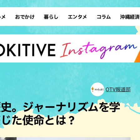
ルメ
おでかけ
暮らし
エンタメ
コラム
沖縄経済
ーメン
デート
沖縄そば
レシピ
スポーツ
ドライブ
SDGs
占い
クアウト
散歩
ファッション
カフェ
タレント・芸人
ソロ活
ローカルニュース
テレビ
・魚料理
自然
和食・日本料理
沖縄移住
イベント
子ども
沖縄旧暦行事
縄料理
歴史
アジア・エスニック
体験
中華
レジャー
イタリアン
アート
OTV報道部
西洋料理
ショッピング
フレンチ
ホテル
歴史。ジャーナリズムを学
キ・焼肉
サウナ
焼鳥・串料理
公園
感じた使命とは？
の肉料理
沖縄の海
居酒屋・バー
・バイキング
スイーツ