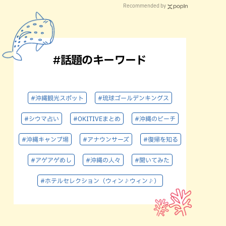
Recommended by
#話題のキーワード
#沖縄観光スポット
#琉球ゴールデンキングス
#シウマ占い
#OKITIVEまとめ
#沖縄のビーチ
#沖縄キャンプ場
#アナウンサーズ
#復帰を知る
#アゲアゲめし
#沖縄の人々
#聞いてみた
#ホテルセレクション（ウィン♪ウィン♪）