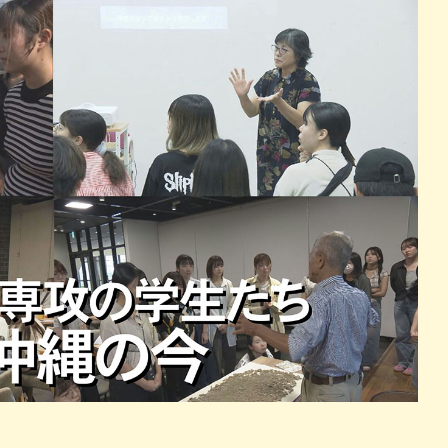
パン
カレー
バーガー
タコス・タコライス