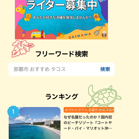
フリーワード検索
ランキング
おでかけ,ホテル,名護市,地域,本島北部
なぜ名護だったのか？国内初
のビーチリゾート「コートヤ
ード・バイ・マリオット沖縄
リゾート」に込められた想い