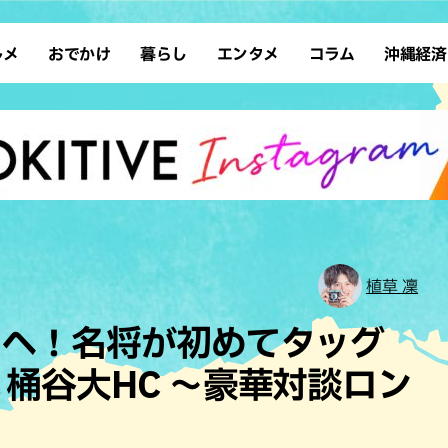
ルメ
おでかけ
暮らし
エンタメ
コラム
沖縄経済
ーメン
デート
沖縄そば
レシピ
スポーツ
ドライブ
SDGs
占い
クアウト
散歩
ファッション
カフェ
タレント・芸人
ソロ活
ローカルニュース
テレビ
・魚料理
自然
和食・日本料理
沖縄移住
イベント
子ども
沖縄旧暦行事
縄料理
歴史
アジア・エスニック
体験
中華
レジャー
イタリアン
アート
植草 凜
西洋料理
ショッピング
フレンチ
ホテル
回へ！名将が初めてタッグ
キ・焼肉
サウナ
焼鳥・串料理
公園
×桶谷大HC 〜豪華対談ロン
の肉料理
沖縄の海
居酒屋・バー
・バイキング
スイーツ