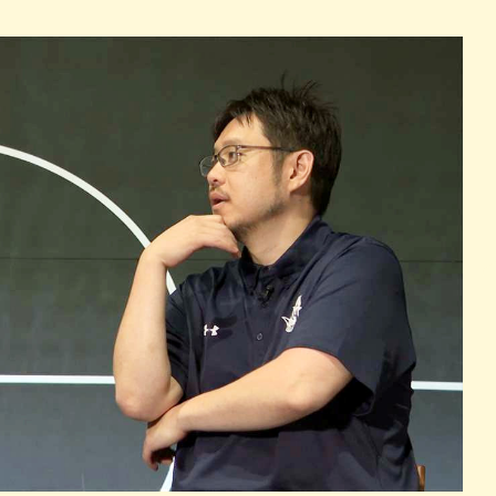
パン
カレー
バーガー
タコス・タコライス