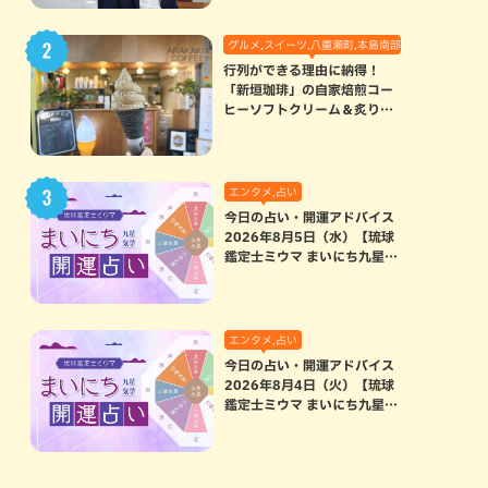
グルメ,スイーツ,八重瀬町,本島南部
行列ができる理由に納得！
「新垣珈琲」の自家焙煎コー
ヒーソフトクリーム＆炙りマ
シュマロのスモアラテが絶品
（八重瀬町）
エンタメ,占い
今日の占い・開運アドバイス
2026年8月5日（水）【琉球
鑑定士ミウマ まいにち九星気
学開運占い】
エンタメ,占い
今日の占い・開運アドバイス
2026年8月4日（火）【琉球
鑑定士ミウマ まいにち九星気
学開運占い】