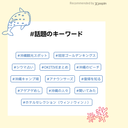
Recommended by
#話題のキーワード
#沖縄観光スポット
#琉球ゴールデンキングス
#シウマ占い
#OKITIVEまとめ
#沖縄のビーチ
#沖縄キャンプ場
#アナウンサーズ
#復帰を知る
#アゲアゲめし
#沖縄の人々
#聞いてみた
#ホテルセレクション（ウィン♪ウィン♪）