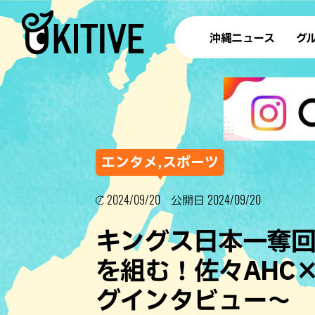
沖縄ニュース
グ
ラ
テイ
すし
沖
エンタメ,スポーツ
2024/09/20
2024/09/20
公開日
洋食・
キングス日本一奪
ステー
を組む！佐々AHC
その他
グインタビュー〜
ブッフェ