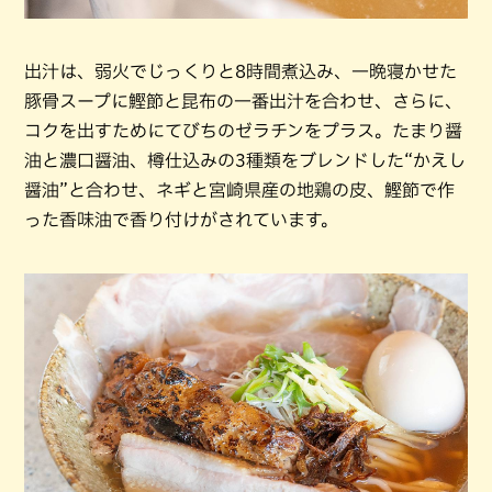
出汁は、弱火でじっくりと8時間煮込み、一晩寝かせた
豚骨スープに鰹節と昆布の一番出汁を合わせ、さらに、
コクを出すためにてびちのゼラチンをプラス。たまり醤
油と濃口醤油、樽仕込みの3種類をブレンドした“かえし
醤油”と合わせ、ネギと宮崎県産の地鶏の皮、鰹節で作
った香味油で香り付けがされています。