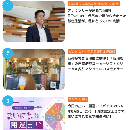
地域,暮らし,本島南部,沖縄移住,那覇市
アナウンサーが語る”沖縄移
住”Vol.01：偶然のご縁から始まった
移住生活が、私にとって120点満点
になった理由
グルメ,スイーツ,八重瀬町,本島南部
行列ができる理由に納得！「新垣珈
琲」の自家焙煎コーヒーソフトクリ
ーム＆炙りマシュマロのスモアラテ
が絶品（八重瀬町）
エンタメ,占い
今日の占い・開運アドバイス 2026
年8月5日（水）【琉球鑑定士ミウマ
まいにち九星気学開運占い】