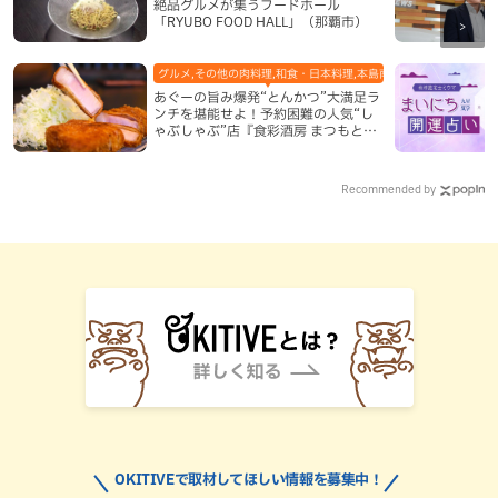
絶品グルメが集うフードホール
「RYUBO FOOD HALL」（那覇市）
グルメ,その他の肉料理,和食・日本料理,本島南部,那覇市
あぐーの旨み爆発“とんかつ”大満足ラ
ンチを堪能せよ！予約困難の人気“し
ゃぶしゃぶ”店『食彩酒房 まつもと』
平日限定でオープン（那覇市）
Recommended by
OKITIVEで取材してほしい情報を募集中！