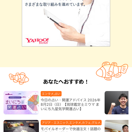
あなたへおすすめ！
エンタメ,占い
今日の占い・開運アドバイス 2026年
8月2日（日）【琉球鑑定士ミウマ ま
いにち九星気学開運占い】
アジア・エスニック,エンタメ,カフェ,グルメ,テレビ,中華,地域,本島
モバイルオーダーで快適注文！話題の