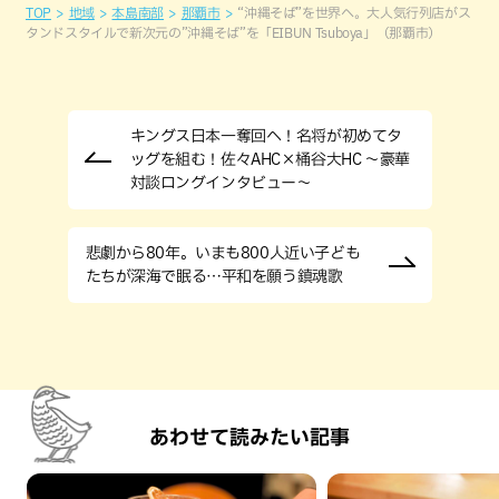
TOP
地域
本島南部
那覇市
“沖縄そば”を世界へ。大人気行列店がス
タンドスタイルで新次元の”沖縄そば”を「EIBUN Tsuboya」（那覇市）
キングス日本一奪回へ！名将が初めてタ
ッグを組む！佐々AHC×桶谷大HC 〜豪華
対談ロングインタビュー〜
悲劇から80年。いまも800人近い子ども
たちが深海で眠る…平和を願う鎮魂歌
あわせて読みたい記事