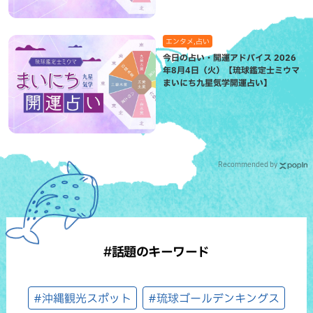
エンタメ,占い
今日の占い・開運アドバイス 2026
年8月4日（火）【琉球鑑定士ミウマ
まいにち九星気学開運占い】
Recommended by
#話題のキーワード
#沖縄観光スポット
#琉球ゴールデンキングス