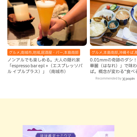
グルメ,南城市,地域,居酒屋・バー,本島南部
グルメ,本島南部,沖縄そば,
ノンアルでも楽しめる。大人の隠れ家
0.01mmの奇跡のダシ
「espresso bar epl +（エスプレッソバ
華麗（はなれ）」で味わ
ル イプルプラス）」（南城市）
ば。概念が変わる“食べ
ス”も絶品（那覇市）
Recommended by