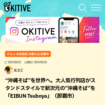
グルメ,本島南部,沖縄そば,那覇市
2024/09/20
2024/09/20
公開日
舘 幸子
“沖縄そば”を世界へ。大人気行列店がス
タンドスタイルで新次元の”沖縄そば”を
「EIBUN Tsuboya」（那覇市）