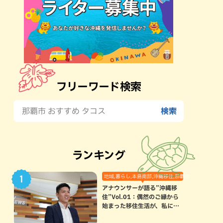
フリーワード検索
ランキング
地域,暮らし,本島南部,沖縄移住,那覇市
アナウンサーが語る”沖縄移
住”Vol.01：偶然のご縁から
始まった移住生活が、私にと
って120点満点になった理由