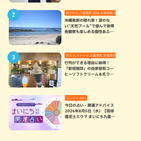
おでかけ,八重瀬町,地域,本島南部,沖縄の海,自然
沖縄南部の隠れ家！波のな
い“天然プール”で遊んで熱帯
魚観察も楽しめる個性あふれ
る「玻名城の郷ビーチ」（八
重瀬町）
グルメ,スイーツ,八重瀬町,本島南部
行列ができる理由に納得！
「新垣珈琲」の自家焙煎コー
ヒーソフトクリーム＆炙りマ
シュマロのスモアラテが絶品
（八重瀬町）
エンタメ,占い
今日の占い・開運アドバイス
2026年8月5日（水）【琉球
鑑定士ミウマ まいにち九星気
学開運占い】