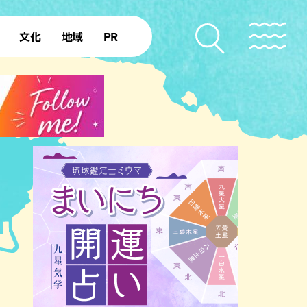
文化
地域
PR
復帰50年
本島北部
本島中部
本島南部
先島諸島
北部離島
南部離島