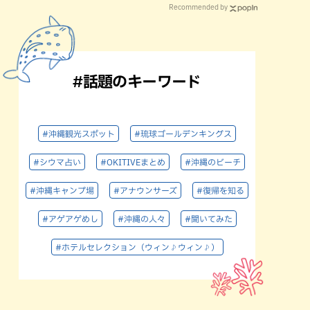
Recommended by
#話題のキーワード
#沖縄観光スポット
#琉球ゴールデンキングス
#シウマ占い
#OKITIVEまとめ
#沖縄のビーチ
#沖縄キャンプ場
#アナウンサーズ
#復帰を知る
#アゲアゲめし
#沖縄の人々
#聞いてみた
#ホテルセレクション（ウィン♪ウィン♪）