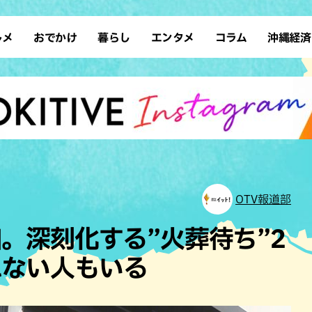
ルメ
おでかけ
暮らし
エンタメ
コラム
沖縄経済
ーメン
デート
沖縄そば
レシピ
スポーツ
ドライブ
SDGs
占い
クアウト
散歩
ファッション
カフェ
タレント・芸人
ソロ活
ローカルニュース
テレビ
・魚料理
自然
和食・日本料理
沖縄移住
イベント
子ども
沖縄旧暦行事
縄料理
歴史
アジア・エスニック
体験
中華
レジャー
イタリアン
アート
OTV報道部
西洋料理
ショッピング
フレンチ
ホテル
。深刻化する”火葬待ち”2
キ・焼肉
サウナ
焼鳥・串料理
公園
れない人もいる
の肉料理
沖縄の海
居酒屋・バー
・バイキング
スイーツ