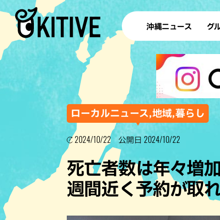
沖縄ニュース
グ
ラ
テイ
すし
沖
ローカルニュース,地域,暮らし
2024/10/22
2024/10/22
公開日
洋食・
死亡者数は年々増加
ステー
週間近く予約が取
その他
ブッフェ