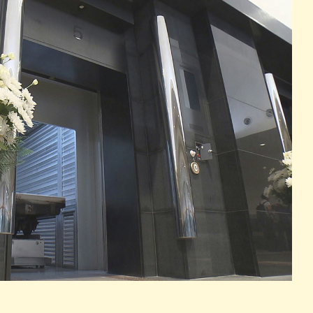
パン
カレー
バーガー
タコス・タコライス