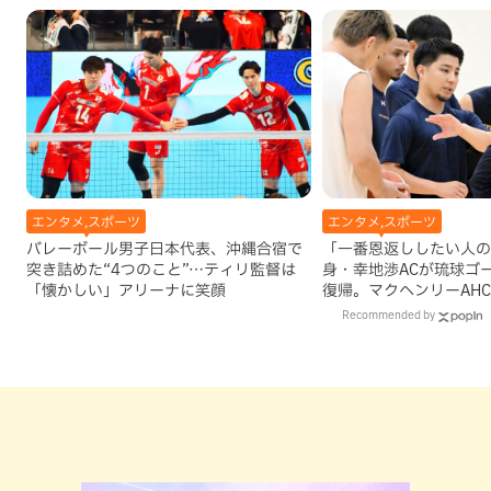
エンタメ,スポーツ
エンタメ,スポーツ
バレーボール男子日本代表、沖縄合宿で
「一番恩返ししたい人の
突き詰めた“4つのこと”…ティリ監督は
身・幸地渉ACが琉球ゴ
「懐かしい」アリーナに笑顔
復帰。マクヘンリーAH
理由
Recommended by