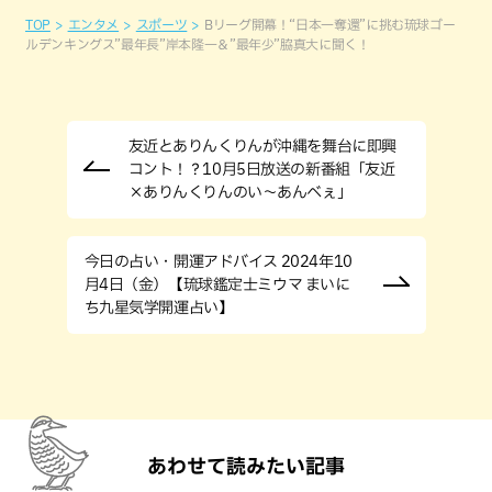
TOP
エンタメ
スポーツ
Bリーグ開幕！“日本一奪還”に挑む琉球ゴー
ルデンキングス”最年長”岸本隆一＆”最年少”脇真大に聞く！
友近とありんくりんが沖縄を舞台に即興
コント！？10月5日放送の新番組「友近
×ありんくりんのい～あんべぇ」
今日の占い・開運アドバイス 2024年10
月4日（金）【琉球鑑定士ミウマ まいに
ち九星気学開運占い】
あわせて読みたい記事