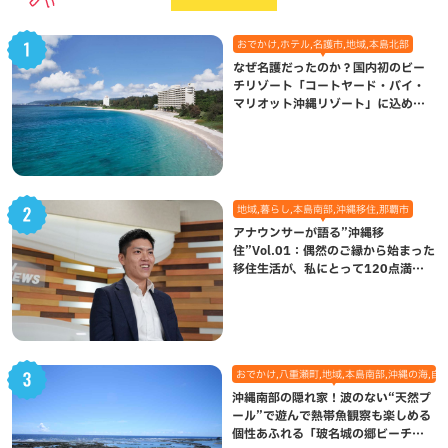
おでかけ,ホテル,名護市,地域,本島北部
なぜ名護だったのか？国内初のビー
チリゾート「コートヤード・バイ・
マリオット沖縄リゾート」に込めら
れた想い
地域,暮らし,本島南部,沖縄移住,那覇市
アナウンサーが語る”沖縄移
住”Vol.01：偶然のご縁から始まった
移住生活が、私にとって120点満点
になった理由
おでかけ,八重瀬町,地域,本島南部,沖縄の海,自
沖縄南部の隠れ家！波のない“天然プ
ール”で遊んで熱帯魚観察も楽しめる
個性あふれる「玻名城の郷ビーチ」