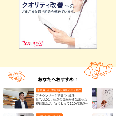
あなたへおすすめ！
地域,暮らし,本島南部,沖縄移住,那覇市
アナウンサーが語る”沖縄移
住”Vol.01：偶然のご縁から始まった
移住生活が、私にとって120点満点に
なった理由
エンタメ,テレビ,占い