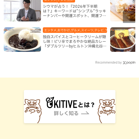
シウマが占う！『2026年下半期
は？』キーワードは”シンプル”ラッキ
ーナンバーや開運スポット、開運フー
ドも紹介
エンタメ,おでかけ,グルメ,スイーツ,テレビ,ブッフェ・バイキング,ホ
独自スパイスとコーヒークリームが隠
し味！ピリ辛でまろやかな絶品カレー
「ダブルツリーbyヒルトン沖縄北谷リ
ゾート」（北谷町）
Recommended by