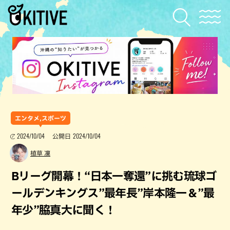
エンタメ,スポーツ
2024/10/04
2024/10/04
公開日
植草 凜
Bリーグ開幕！“日本一奪還”に挑む琉球ゴ
ールデンキングス”最年長”岸本隆一＆”最
年少”脇真大に聞く！