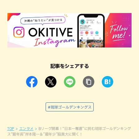
記事をシェアする
#琉球ゴールデンキングス
TOP
エンタメ
Bリーグ開幕！“日本一奪還”に挑む琉球ゴールデンキング
ス”最年長”岸本隆一＆”最年少”脇真大に聞く！