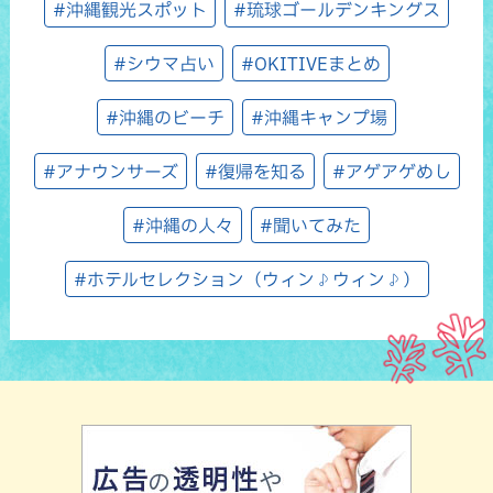
#沖縄観光スポット
#琉球ゴールデンキングス
#シウマ占い
#OKITIVEまとめ
#沖縄のビーチ
#沖縄キャンプ場
#アナウンサーズ
#復帰を知る
#アゲアゲめし
#沖縄の人々
#聞いてみた
#ホテルセレクション（ウィン♪ウィン♪）