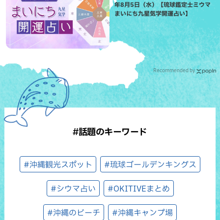
年8月5日（水）【琉球鑑定士ミウマ
まいにち九星気学開運占い】
Recommended by
#話題のキーワード
#沖縄観光スポット
#琉球ゴールデンキングス
#シウマ占い
#OKITIVEまとめ
#沖縄のビーチ
#沖縄キャンプ場