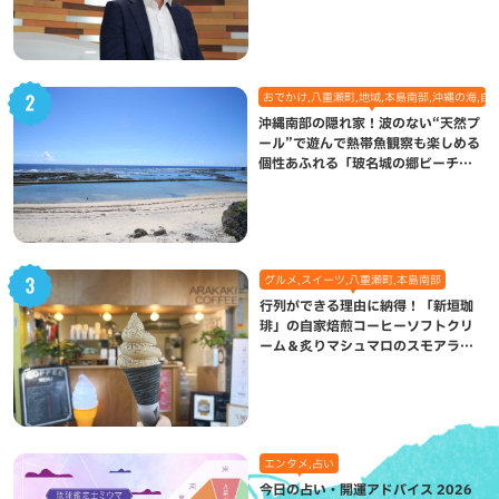
おでかけ,八重瀬町,地域,本島南部,沖縄の海,自
沖縄南部の隠れ家！波のない“天然プ
ール”で遊んで熱帯魚観察も楽しめる
個性あふれる「玻名城の郷ビーチ」
（八重瀬町）
グルメ,スイーツ,八重瀬町,本島南部
行列ができる理由に納得！「新垣珈
琲」の自家焙煎コーヒーソフトクリ
ーム＆炙りマシュマロのスモアラテ
が絶品（八重瀬町）
エンタメ,占い
今日の占い・開運アドバイス 2026