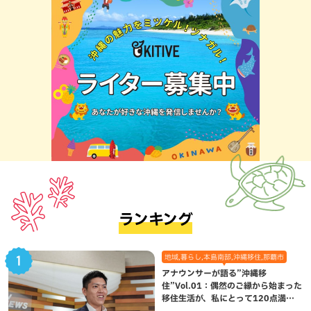
ランキング
地域,暮らし,本島南部,沖縄移住,那覇市
アナウンサーが語る”沖縄移
住”Vol.01：偶然のご縁から始まった
移住生活が、私にとって120点満点
になった理由