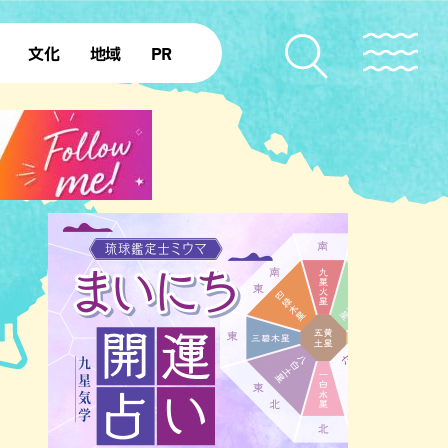
文化
地域
PR
復帰50年
本島北部
本島中部
本島南部
先島諸島
北部離島
南部離島