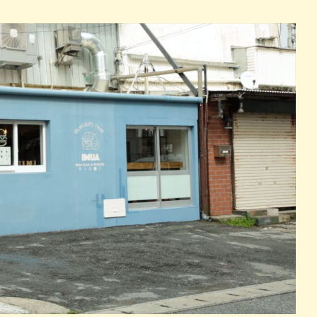
パン
カレー
バーガー
タコス・タコライス