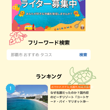
フリーワード検索
ランキング
おでかけ,ホテル,名護市,地域,本島北部
なぜ名護だったのか？国内初
のビーチリゾート「コートヤ
ード・バイ・マリオット沖縄
リゾート」に込められた想い