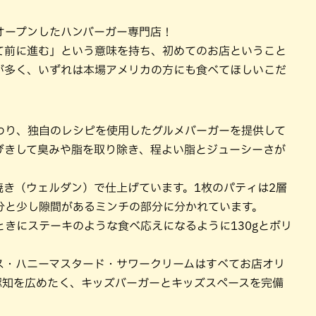
オープンしたハンバーガー専門店！
て前に進む」という意味を持ち、初めてのお店ということ
が多く、いずれは本場アメリカの方にも食べてほしいこだ
わり、独自のレシピを使用したグルメバーガーを提供して
びきして臭みや脂を取り除き、程よい脂とジューシーさが
焼き（ウェルダン）で仕上げています。1枚のパティは2層
分と少し隙間があるミンチの部分に分かれています。
きにステーキのような食べ応えになるように130gとボリ
ス・ハニーマスタード・サワークリームはすべてお店オリ
認知を広めたく、キッズバーガーとキッズスペースを完備