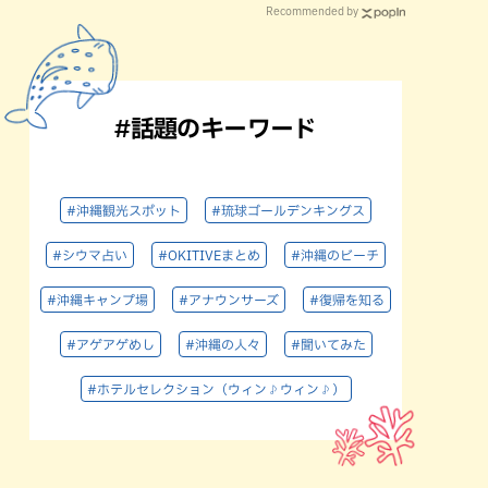
Recommended by
#話題のキーワード
#沖縄観光スポット
#琉球ゴールデンキングス
#シウマ占い
#OKITIVEまとめ
#沖縄のビーチ
#沖縄キャンプ場
#アナウンサーズ
#復帰を知る
#アゲアゲめし
#沖縄の人々
#聞いてみた
#ホテルセレクション（ウィン♪ウィン♪）