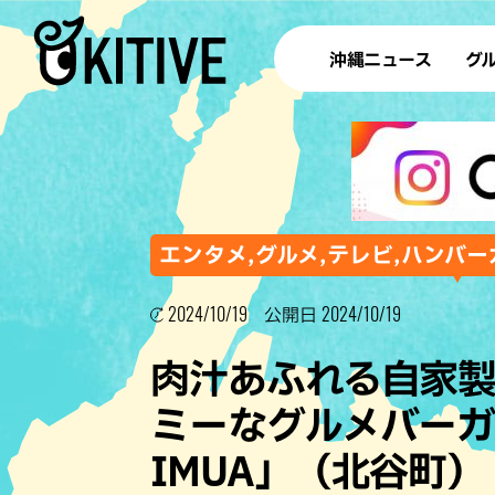
沖縄ニュース
グ
ラ
テイ
すし
沖
エンタメ,グルメ,テレビ,ハンバー
2024/10/19
2024/10/19
公開日
洋食・
肉汁あふれる自家
ステー
ミーなグルメバーガー「
その他
IMUA」（北谷町）
ブッフェ