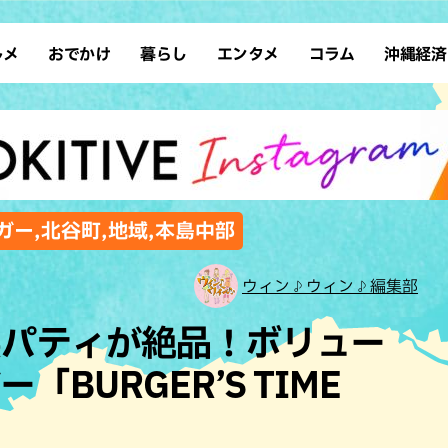
ルメ
おでかけ
暮らし
エンタメ
コラム
沖縄経済
ーメン
デート
沖縄そば
レシピ
スポーツ
ドライブ
SDGs
占い
クアウト
散歩
ファッション
カフェ
タレント・芸人
ソロ活
ローカルニュース
テレビ
・魚料理
自然
和食・日本料理
沖縄移住
イベント
子ども
沖縄旧暦行事
縄料理
歴史
アジア・エスニック
体験
ガー,北谷町,地域,本島中部
中華
レジャー
イタリアン
アート
ウィン♪ウィン♪編集部
西洋料理
ショッピング
フレンチ
ホテル
製パティが絶品！ボリュー
キ・焼肉
サウナ
焼鳥・串料理
公園
BURGER’S TIME
の肉料理
沖縄の海
居酒屋・バー
・バイキング
スイーツ