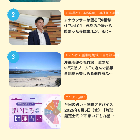
地域,暮らし,本島南部,沖縄移住,那覇市
アナウンサーが語る”沖縄移
住”Vol.01：偶然のご縁から
始まった移住生活が、私にと
って120点満点になった理由
おでかけ,八重瀬町,地域,本島南部,沖縄の海,自然
沖縄南部の隠れ家！波のな
い“天然プール”で遊んで熱帯
魚観察も楽しめる個性あふれ
る「玻名城の郷ビーチ」（八
重瀬町）
エンタメ,占い
今日の占い・開運アドバイス
2026年8月5日（水）【琉球
鑑定士ミウマ まいにち九星気
学開運占い】