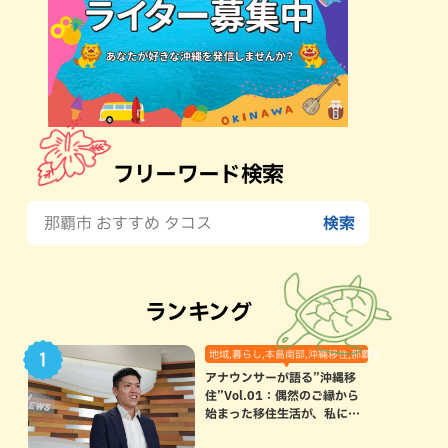
フリーワード検索
ランキング
地域,暮らし,本島南部,沖縄移住,那覇市
アナウンサーが語る”沖縄移
住”Vol.01：偶然のご縁から
始まった移住生活が、私にと
って120点満点になった理由