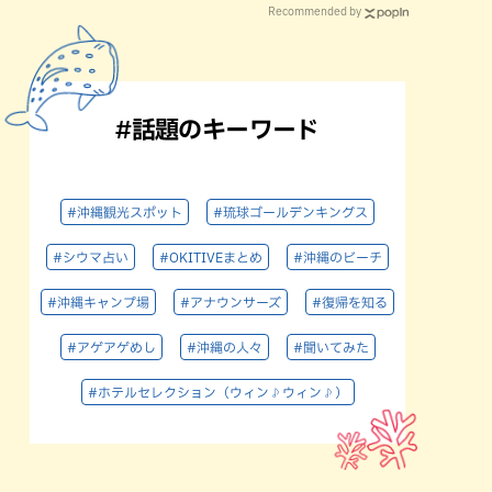
Recommended by
#話題のキーワード
#沖縄観光スポット
#琉球ゴールデンキングス
#シウマ占い
#OKITIVEまとめ
#沖縄のビーチ
#沖縄キャンプ場
#アナウンサーズ
#復帰を知る
#アゲアゲめし
#沖縄の人々
#聞いてみた
#ホテルセレクション（ウィン♪ウィン♪）