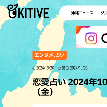
沖縄ニュース
グ
ラ
テイ
すし
沖
エンタメ,占い
2024/10/26
2024/10/26
公開日
洋食・
恋愛占い 2024年1
ステー
（金）
その他
ブッフェ