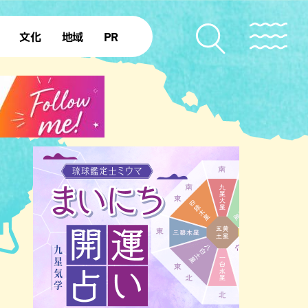
文化
地域
PR
復帰50年
本島北部
本島中部
本島南部
先島諸島
北部離島
南部離島