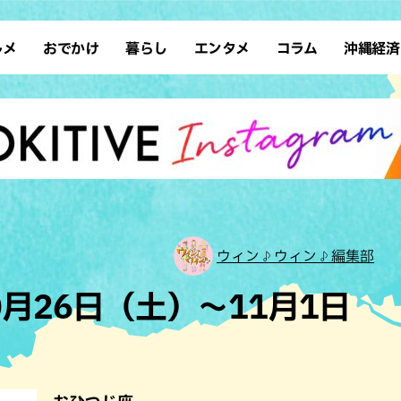
ルメ
おでかけ
暮らし
エンタメ
コラム
沖縄経済
ーメン
デート
沖縄そば
レシピ
スポーツ
ドライブ
SDGs
占い
クアウト
散歩
ファッション
カフェ
タレント・芸人
ソロ活
ローカルニュース
テレビ
・魚料理
自然
和食・日本料理
沖縄移住
イベント
子ども
沖縄旧暦行事
縄料理
歴史
アジア・エスニック
体験
中華
レジャー
イタリアン
アート
ウィン♪ウィン♪編集部
西洋料理
ショッピング
フレンチ
ホテル
0月26日（土）～11月1日
キ・焼肉
サウナ
焼鳥・串料理
公園
の肉料理
沖縄の海
居酒屋・バー
・バイキング
スイーツ