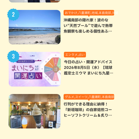
おでかけ,八重瀬町,地域,本島南部,沖縄の海,自然
沖縄南部の隠れ家！波のな
い“天然プール”で遊んで熱帯
魚観察も楽しめる個性あふれ
る「玻名城の郷ビーチ」（八
重瀬町）
エンタメ,占い
今日の占い・開運アドバイス
2026年8月5日（水）【琉球
鑑定士ミウマ まいにち九星気
学開運占い】
グルメ,スイーツ,八重瀬町,本島南部
行列ができる理由に納得！
「新垣珈琲」の自家焙煎コー
ヒーソフトクリーム＆炙りマ
シュマロのスモアラテが絶品
（八重瀬町）