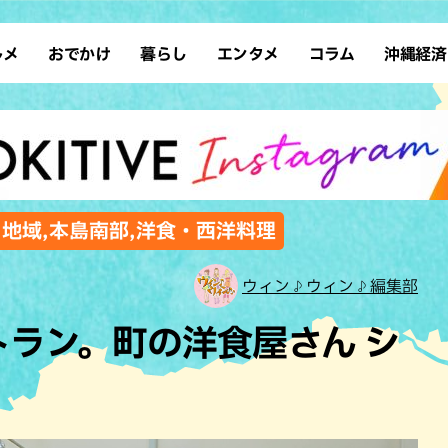
ルメ
おでかけ
暮らし
エンタメ
コラム
沖縄経済
ーメン
デート
沖縄そば
レシピ
スポーツ
ドライブ
SDGs
占い
クアウト
散歩
ファッション
カフェ
タレント・芸人
ソロ活
ローカルニュース
テレビ
・魚料理
自然
和食・日本料理
沖縄移住
イベント
子ども
沖縄旧暦行事
縄料理
歴史
アジア・エスニック
体験
,地域,本島南部,洋食・西洋料理
中華
レジャー
イタリアン
アート
ウィン♪ウィン♪編集部
西洋料理
ショッピング
フレンチ
ホテル
トラン。町の洋食屋さん シ
キ・焼肉
サウナ
焼鳥・串料理
公園
の肉料理
沖縄の海
居酒屋・バー
・バイキング
スイーツ