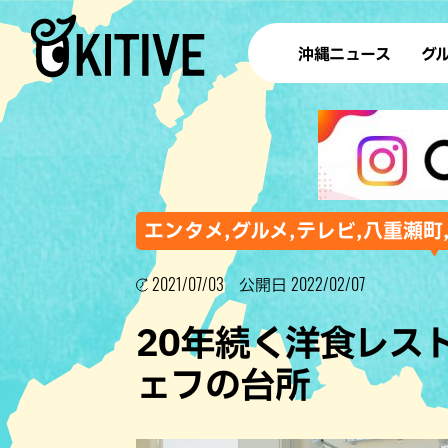
沖縄ニュース
グ
ラ
テイ
すし
沖
エンタメ,グルメ,テレビ,八重瀬町
2021/07/03
2022/02/07
公開日
洋食・
20年続く洋食レス
ステー
ェフの台所
その他
ブッフェ