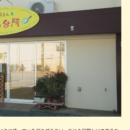
パン
カレー
バーガー
タコス・タコライス