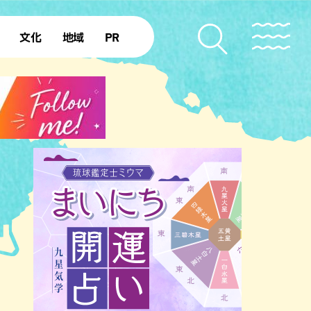
文化
地域
PR
復帰50年
本島北部
本島中部
本島南部
先島諸島
北部離島
南部離島