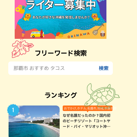
フリーワード検索
ランキング
おでかけ,ホテル,名護市,地域,本島北部
なぜ名護だったのか？国内初
のビーチリゾート「コートヤ
ード・バイ・マリオット沖縄
リゾート」に込められた想い