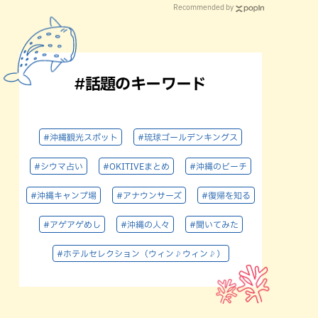
Recommended by
#話題のキーワード
#沖縄観光スポット
#琉球ゴールデンキングス
#シウマ占い
#OKITIVEまとめ
#沖縄のビーチ
#沖縄キャンプ場
#アナウンサーズ
#復帰を知る
#アゲアゲめし
#沖縄の人々
#聞いてみた
#ホテルセレクション（ウィン♪ウィン♪）