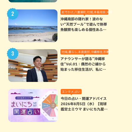
おでかけ,八重瀬町,地域,本島南部,沖縄の海,自然
沖縄南部の隠れ家！波のな
い“天然プール”で遊んで熱帯
魚観察も楽しめる個性あふれ
る「玻名城の郷ビーチ」（八
重瀬町）
地域,暮らし,本島南部,沖縄移住,那覇市
アナウンサーが語る”沖縄移
住”Vol.01：偶然のご縁から
始まった移住生活が、私にと
って120点満点になった理由
エンタメ,占い
今日の占い・開運アドバイス
2026年8月5日（水）【琉球
鑑定士ミウマ まいにち九星気
学開運占い】