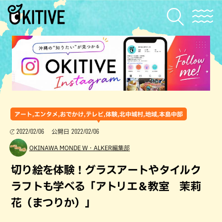
アート,エンタメ,おでかけ,テレビ,体験,北中城村,地域,本島中部
2022/02/06
2022/02/06
公開日
OKINAWA MONDE W・ALKER編集部
切り絵を体験！グラスアートやタイルク
ラフトも学べる「アトリエ＆教室 茉莉
花（まつりか）」