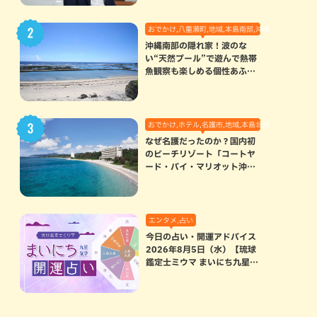
おでかけ,八重瀬町,地域,本島南部,沖縄の海,自然
沖縄南部の隠れ家！波のな
い“天然プール”で遊んで熱帯
魚観察も楽しめる個性あふれ
る「玻名城の郷ビーチ」（八
重瀬町）
おでかけ,ホテル,名護市,地域,本島北部
なぜ名護だったのか？国内初
のビーチリゾート「コートヤ
ード・バイ・マリオット沖縄
リゾート」に込められた想い
エンタメ,占い
今日の占い・開運アドバイス
2026年8月5日（水）【琉球
鑑定士ミウマ まいにち九星気
学開運占い】