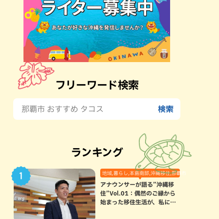
フリーワード検索
ランキング
地域,暮らし,本島南部,沖縄移住,那覇市
アナウンサーが語る”沖縄移
住”Vol.01：偶然のご縁から
始まった移住生活が、私にと
って120点満点になった理由