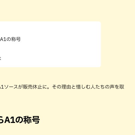
A1の称号
は
A1ソースが販売休止に。その理由と惜しむ人たちの声を取
らA1の称号