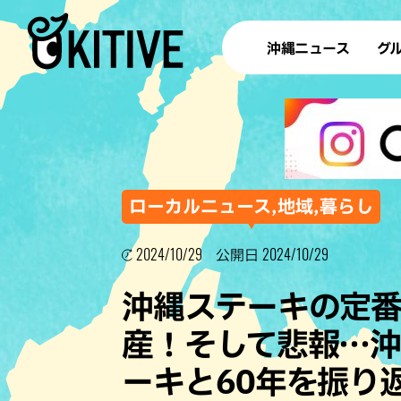
沖縄ニュース
グ
ラ
テイ
すし
沖
ローカルニュース,地域,暮らし
2024/10/29
2024/10/29
公開日
洋食・
沖縄ステーキの定番
ステー
産！そして悲報…沖
その他
ーキと60年を振り
ブッフェ