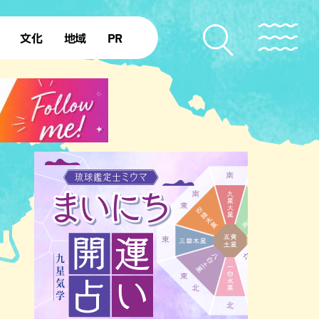
文化
地域
PR
復帰50年
本島北部
本島中部
本島南部
先島諸島
北部離島
南部離島