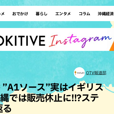
ルメ
おでかけ
暮らし
エンタメ
コラム
沖縄経済
ーメン
デート
沖縄そば
レシピ
スポーツ
ドライブ
SDGs
占い
クアウト
散歩
ファッション
カフェ
タレント・芸人
ソロ活
ローカルニュース
テレビ
・魚料理
自然
和食・日本料理
沖縄移住
イベント
子ども
沖縄旧暦行事
縄料理
歴史
アジア・エスニック
体験
中華
レジャー
イタリアン
アート
OTV報道部
西洋料理
ショッピング
フレンチ
ホテル
 ”A1ソース”実はイギリス
キ・焼肉
サウナ
焼鳥・串料理
公園
縄では販売休止に!!?ステ
の肉料理
沖縄の海
居酒屋・バー
返る
・バイキング
スイーツ