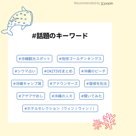
Recommended by
#話題のキーワード
#沖縄観光スポット
#琉球ゴールデンキングス
#シウマ占い
#OKITIVEまとめ
#沖縄のビーチ
#沖縄キャンプ場
#アナウンサーズ
#復帰を知る
#アゲアゲめし
#沖縄の人々
#聞いてみた
#ホテルセレクション（ウィン♪ウィン♪）