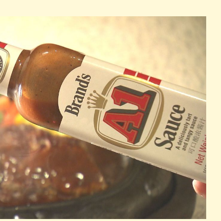
パン
カレー
バーガー
タコス・タコライス