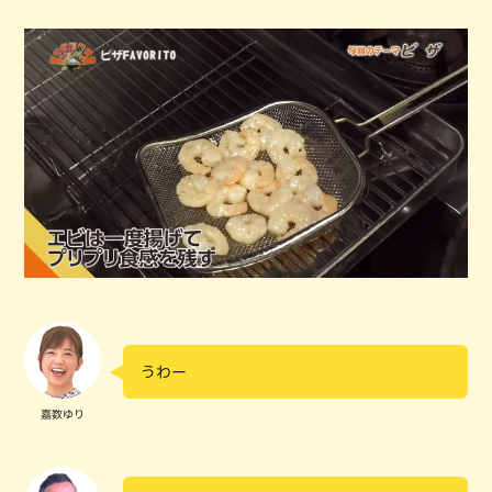
うわー
嘉数ゆり