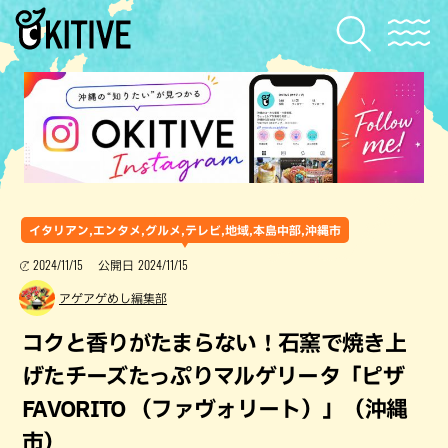
イタリアン,エンタメ,グルメ,テレビ,地域,本島中部,沖縄市
2024/11/15
2024/11/15
公開日
アゲアゲめし編集部
コクと香りがたまらない！石窯で焼き上
げたチーズたっぷりマルゲリータ「ピザ
FAVORITO （ファヴォリート）」（沖縄
市）