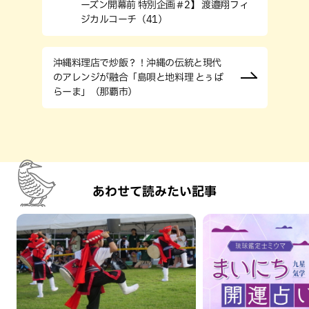
ーズン開幕前 特別企画＃2】 渡邉翔フィ
ジカルコーチ（41）
沖縄料理店で炒飯？！沖縄の伝統と現代
のアレンジが融合「島唄と地料理 とぅば
らーま」（那覇市）
あわせて読みたい記事