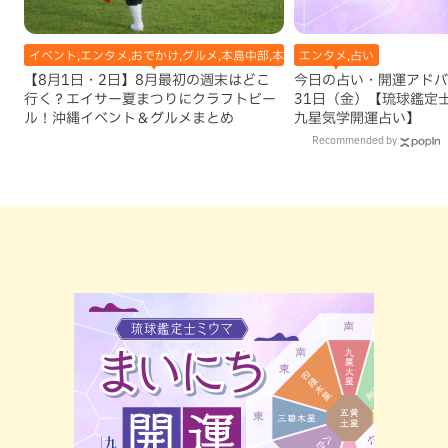
イベント,エンタメ,おでかけ,グルメ,本島中部,本島北部,本島南部
エンタメ,占い
【8月1日・2日】8月最初の週末はどこ
今日の占い・開運アドバイ
行く？エイサー夏まつりにクラフトビー
31日（金）【琉球鑑定
ル！沖縄イベント＆グルメまとめ
九星気学開運占い】
Recommended by