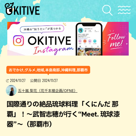
おでかけ,グルメ,地域,本島南部,沖縄料理,那覇市
2024/11/27
2024/11/27
公開日
五十嵐 梨花（花千本槍企画/OFNE）
国際通りの絶品琉球料理「くにんだ 那
覇」！〜武智志穂が行く“Meet. 琉球漆
器”〜（那覇市）