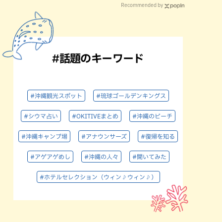
Recommended by
#話題のキーワード
#沖縄観光スポット
#琉球ゴールデンキングス
#シウマ占い
#OKITIVEまとめ
#沖縄のビーチ
#沖縄キャンプ場
#アナウンサーズ
#復帰を知る
#アゲアゲめし
#沖縄の人々
#聞いてみた
#ホテルセレクション（ウィン♪ウィン♪）