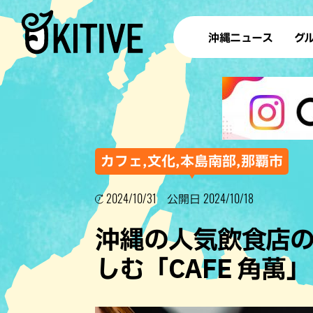
沖縄ニュース
グ
ラ
テイ
すし
沖
カフェ,文化,本島南部,那覇市
2024/10/31
2024/10/18
公開日
洋食・
沖縄の人気飲食店
ステー
しむ「CAFE 角萬
その他
ブッフェ