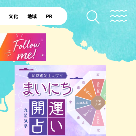
文化
地域
PR
復帰50年
本島北部
本島中部
本島南部
先島諸島
北部離島
南部離島