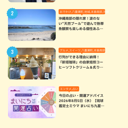
おでかけ,八重瀬町,地域,本島南部,沖縄の海,自然
沖縄南部の隠れ家！波のな
い“天然プール”で遊んで熱帯
魚観察も楽しめる個性あふれ
る「玻名城の郷ビーチ」（八
重瀬町）
グルメ,スイーツ,八重瀬町,本島南部
行列ができる理由に納得！
「新垣珈琲」の自家焙煎コー
ヒーソフトクリーム＆炙りマ
シュマロのスモアラテが絶品
（八重瀬町）
エンタメ,占い
今日の占い・開運アドバイス
2026年8月5日（水）【琉球
鑑定士ミウマ まいにち九星気
学開運占い】