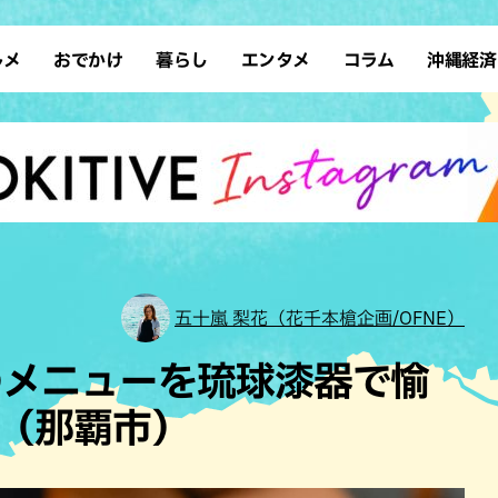
ルメ
おでかけ
暮らし
エンタメ
コラム
沖縄経済
ーメン
デート
沖縄そば
レシピ
スポーツ
ドライブ
SDGs
占い
クアウト
散歩
ファッション
カフェ
タレント・芸人
ソロ活
ローカルニュース
テレビ
・魚料理
自然
和食・日本料理
沖縄移住
イベント
子ども
沖縄旧暦行事
縄料理
歴史
アジア・エスニック
体験
中華
レジャー
イタリアン
アート
五十嵐 梨花（花千本槍企画/OFNE）
西洋料理
ショッピング
フレンチ
ホテル
のメニューを琉球漆器で愉
キ・焼肉
サウナ
焼鳥・串料理
公園
」（那覇市）
の肉料理
沖縄の海
居酒屋・バー
・バイキング
スイーツ