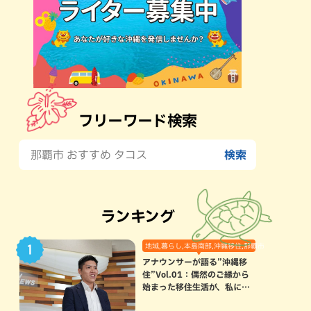
フリーワード検索
ランキング
地域,暮らし,本島南部,沖縄移住,那覇市
アナウンサーが語る”沖縄移
住”Vol.01：偶然のご縁から
始まった移住生活が、私にと
って120点満点になった理由