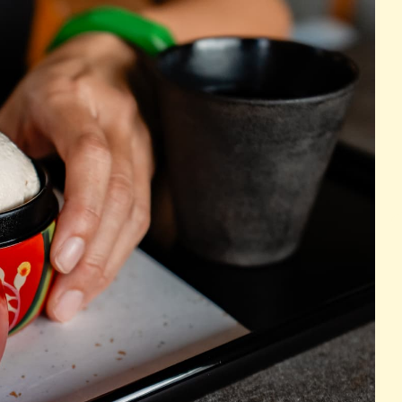
パン
カレー
バーガー
タコス・タコライス