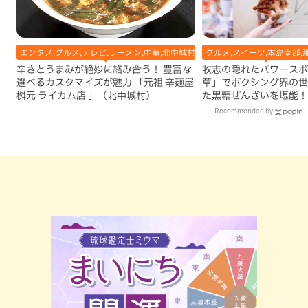
エンタメ,グルメ,テレビ,ラーメン,中華,北中城村,地域,本島中部
グルメ,スイーツ,本島南部,
辛さとうまみが絶妙に絡み合う！ 豊富な
牧志の隠れたパワースポ
選べるカスタマイズが魅力 「元祖 辛麺屋
草」でボクシング界の世
桝元 ライカム店 」（北中城村）
た黒糖ぜんざいを堪能！
手作りケーキも要チェッ
Recommended by