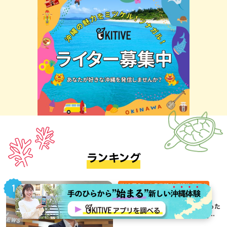
ランキング
地域,暮らし,本島南部,沖縄移住,那覇市
アナウンサーが語る”沖縄移
住”Vol.01：偶然のご縁から始まった
移住生活が、私にとって120点満点
になった理由