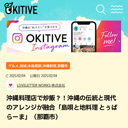
グルメ,地域,本島南部,沖縄料理,那覇市
2025/02/04
2025/02/04
公開日
LOVELETTER WORKS 株式会社
沖縄料理店で炒飯？！沖縄の伝統と現代
のアレンジが融合「島唄と地料理 とぅば
らーま」（那覇市）