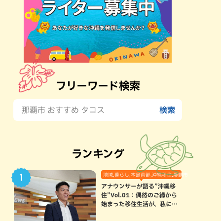
フリーワード検索
ランキング
地域,暮らし,本島南部,沖縄移住,那覇市
アナウンサーが語る”沖縄移
住”Vol.01：偶然のご縁から
始まった移住生活が、私にと
って120点満点になった理由