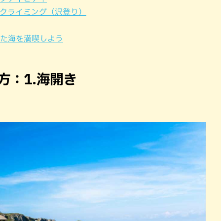
ークライミング（沢登り）
えた海を満喫しよう
方：1.海開き