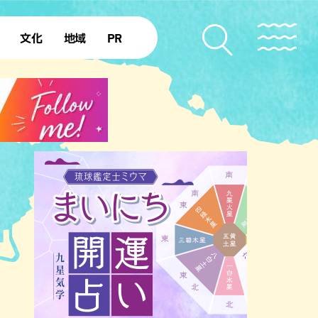
文化
地域
PR
復帰50年
本島北部
本島中部
本島南部
先島諸島
北部離島
南部離島