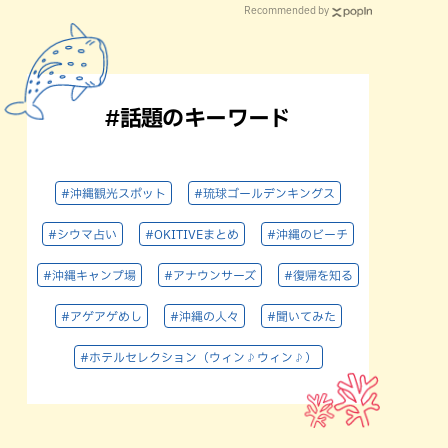
Recommended by
#話題のキーワード
#沖縄観光スポット
#琉球ゴールデンキングス
#シウマ占い
#OKITIVEまとめ
#沖縄のビーチ
#沖縄キャンプ場
#アナウンサーズ
#復帰を知る
#アゲアゲめし
#沖縄の人々
#聞いてみた
#ホテルセレクション（ウィン♪ウィン♪）