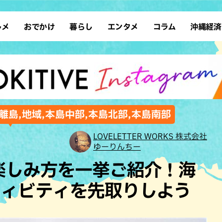
ルメ
おでかけ
暮らし
エンタメ
コラム
沖縄経済
ーメン
デート
沖縄そば
レシピ
スポーツ
ドライブ
SDGs
占い
クアウト
散歩
ファッション
カフェ
タレント・芸人
ソロ活
ローカルニュース
テレビ
・魚料理
自然
和食・日本料理
沖縄移住
イベント
子ども
沖縄旧暦行事
縄料理
歴史
アジア・エスニック
体験
離島,地域,本島中部,本島北部,本島南部
中華
レジャー
イタリアン
アート
LOVELETTER WORKS 株式会社
ゆーりんちー
西洋料理
ショッピング
フレンチ
ホテル
楽しみ方を一挙ご紹介！海
キ・焼肉
サウナ
焼鳥・串料理
公園
ティビティを先取りしよう
の肉料理
沖縄の海
居酒屋・バー
・バイキング
スイーツ