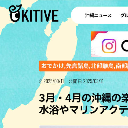
沖縄ニュース
グ
ラ
テイ
すし
沖
おでかけ,先島諸島,北部離島,南部
2025/03/11
2025/03/11
公開日
洋食・
3月・4月の沖縄の
ステー
水浴やマリンアク
その他
ブッフェ