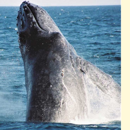
パン
カレー
バーガー
タコス・タコライス