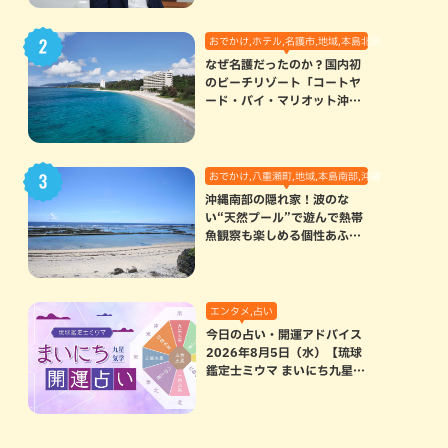
おでかけ,ホテル,名護市,地域,本島北部
なぜ名護だったのか？国内初
のビーチリゾート「コートヤ
ード・バイ・マリオット沖縄
リゾート」に込められた想い
おでかけ,八重瀬町,地域,本島南部,沖縄の海,自然
沖縄南部の隠れ家！波のな
い“天然プール”で遊んで熱帯
魚観察も楽しめる個性あふれ
る「玻名城の郷ビーチ」（八
重瀬町）
エンタメ,占い
今日の占い・開運アドバイス
2026年8月5日（水）【琉球
鑑定士ミウマ まいにち九星気
学開運占い】