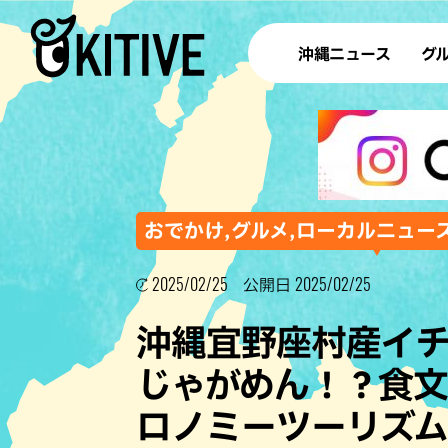
沖縄ニュース
グ
ラ
テイ
すし
沖
おでかけ,グルメ,ローカルニュー
2025/02/25
2025/02/25
公開日
洋食・
沖縄宜野座村産イ
ステー
じゃがめん！？食
その他
ロノミーツーリズ
ブッフェ