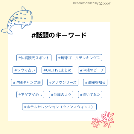
Recommended by
#話題のキーワード
#沖縄観光スポット
#琉球ゴールデンキングス
#シウマ占い
#OKITIVEまとめ
#沖縄のビーチ
#沖縄キャンプ場
#アナウンサーズ
#復帰を知る
#アゲアゲめし
#沖縄の人々
#聞いてみた
#ホテルセレクション（ウィン♪ウィン♪）