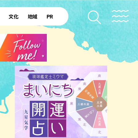
文化
地域
PR
復帰50年
本島北部
本島中部
本島南部
先島諸島
北部離島
南部離島