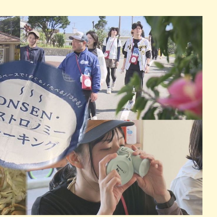
パン
カレー
バーガー
タコス・タコライス