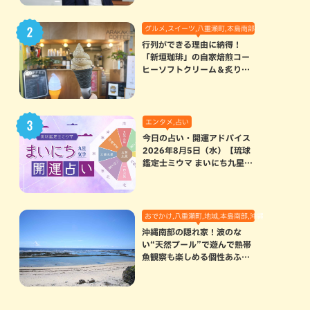
グルメ,スイーツ,八重瀬町,本島南部
行列ができる理由に納得！
「新垣珈琲」の自家焙煎コー
ヒーソフトクリーム＆炙りマ
シュマロのスモアラテが絶品
（八重瀬町）
エンタメ,占い
今日の占い・開運アドバイス
2026年8月5日（水）【琉球
鑑定士ミウマ まいにち九星気
学開運占い】
おでかけ,八重瀬町,地域,本島南部,沖縄の海,自然
沖縄南部の隠れ家！波のな
い“天然プール”で遊んで熱帯
魚観察も楽しめる個性あふれ
る「玻名城の郷ビーチ」（八
重瀬町）