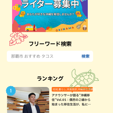
フリーワード検索
ランキング
地域,暮らし,本島南部,沖縄移住,那覇市
アナウンサーが語る”沖縄移
住”Vol.01：偶然のご縁から
始まった移住生活が、私にと
って120点満点になった理由