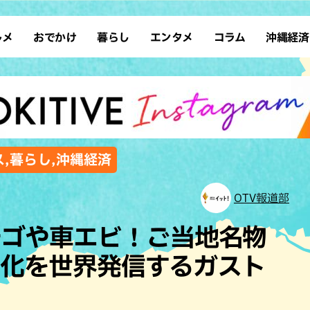
ルメ
おでかけ
暮らし
エンタメ
コラム
沖縄経済
ーメン
デート
沖縄そば
レシピ
スポーツ
ドライブ
SDGs
占い
クアウト
散歩
ファッション
カフェ
タレント・芸人
ソロ活
ローカルニュース
テレビ
・魚料理
自然
和食・日本料理
沖縄移住
イベント
子ども
沖縄旧暦行事
縄料理
歴史
アジア・エスニック
体験
ス,暮らし,沖縄経済
中華
レジャー
イタリアン
アート
OTV報道部
西洋料理
ショッピング
フレンチ
ホテル
チゴや車エビ！ご当地名物
キ・焼肉
サウナ
焼鳥・串料理
公園
文化を世界発信するガスト
の肉料理
沖縄の海
居酒屋・バー
ム
・バイキング
スイーツ